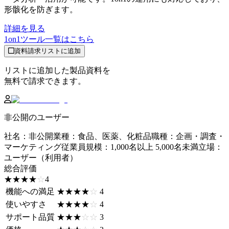
形骸化を防ぎます。
詳細を見る
1on1ツール
一覧はこちら
資料請求リストに追加
リストに追加した製品資料を
無料で請求できます。
非公開のユーザー
社名
：
非公開
業種
：
食品、医薬、化粧品
職種
：
企画・調査・
マーケティング
従業員規模
：
1,000名以上 5,000名未満
立場
：
ユーザー（利用者）
総合評価
☆☆☆☆☆
★★★★★
4
機能への満足
☆☆☆☆☆
★★★★★
4
使いやすさ
☆☆☆☆☆
★★★★★
4
サポート品質
☆☆☆☆☆
★★★★★
3