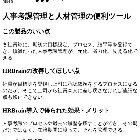
価格
☆☆☆☆☆
★★★★★
3
人事考課管理と人材管理の便利ツール
この製品のいい点
各社員毎に、期初の目標設定、プロセス、結果等を登録で
き、煩雑だった人事考課管理が一元化、省力化、見える化で
きる。
HRBrainの改善してほしい点
社員が目標等を登録し上司に承認依頼をするプロセスになる
のだが、そこで上司から社員本人に差し戻さなければ些細な
点も修正できない。
HRBrain導入で得られた効果・メリット
人事考課のプロセスや過去の履歴を残すことができ、その期
だけではなく、在籍期間に渡って、それを管理できる。