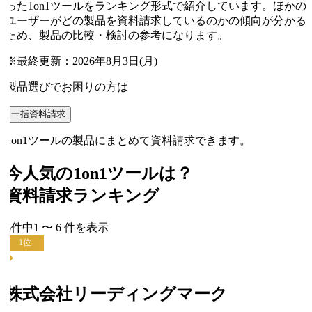
った1on1ツールをランキング形式で紹介しています。ほかの
ユーザーがどの製品を資料請求しているのかの傾向が分かる
ため、製品の比較・検討の参考になります。
※最終更新：
2026年8月3日(月)
製品選びでお困りの方は
一括資料請求
1on1ツールの製品にまとめて資料請求できます。
今人気の
1on1ツール
は？
資料請求ランキング
6
件中
1
〜
6
件
を表示
1
位
株式会社リーディングマーク