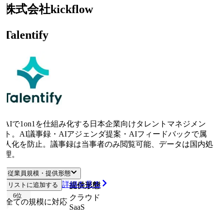
株式会社kickflow
Talentify
AIで1on1を仕組み化する日本企業向けタレントマネジメン
ト。AI議事録・AIアジェンダ提案・AIフィードバックで属
人化を防止。議事録は当事者のみ閲覧可能、データは国内処
理。
従業員規模・提供形態
詳細を見る
リストに追加する
従業員規模
提供形態
6
位
クラウド
全ての規模に対応
SaaS