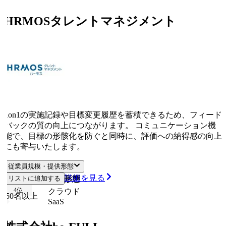
HRMOSタレントマネジメント
1on1の実施記録や目標変更履歴を蓄積できるため、フィード
バックの質の向上につながります。 コミュニケーション機
能で、目標の形骸化を防ぐと同時に、評価への納得感の向上
にも寄与いたします。
従業員規模・提供形態
詳細を見る
従業員規模
リストに追加する
提供形態
4
位
クラウド
50名以上
SaaS