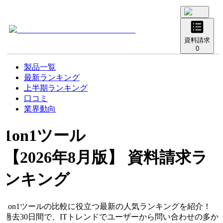
資料請求
0
製品一覧
最新ランキング
上半期ランキング
口コミ
業界動向
1on1ツール
【2026年8月版】 資料請求ラ
ンキング
1on1ツールの比較に役立つ最新の人気ランキングを紹介！
過去30日間で、ITトレンドでユーザーから問い合わせの多か