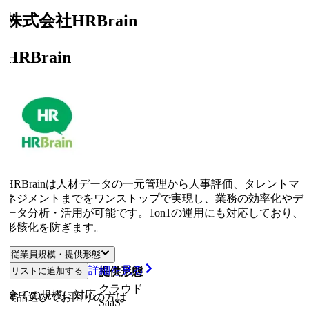
株式会社HRBrain
HRBrain
HRBrainは人材データの一元管理から人事評価、タレントマ
ネジメントまでをワンストップで実現し、業務の効率化やデ
ータ分析・活用が可能です。1on1の運用にも対応しており、
形骸化を防ぎます。
従業員規模・提供形態
詳細を見る
リストに追加する
従業員規模
提供形態
クラウド
全ての規模に対応
製品選びでお困りの方は
SaaS