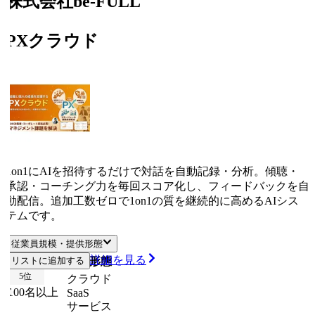
株式会社be-FULL
PXクラウド
1on1にAIを招待するだけで対話を自動記録・分析。傾聴・
承認・コーチング力を毎回スコア化し、フィードバックを自
動配信。追加工数ゼロで1on1の質を継続的に高めるAIシス
テムです。
従業員規模・提供形態
詳細を見る
従業員規模
リストに追加する
提供形態
5
位
クラウド
100名以上
SaaS
サービス