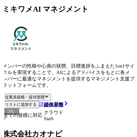
ミキワメAI マネジメント
メンバーの性格や心身の状態、目標進捗をふまえた1on1サイ
クルを実現することで、AIによるアドバイスをもとに各メ
ンバーに最適なマネジメントを提供するマネジメント支援プ
ラットフォームです。
従業員規模・提供形態
詳細を見る
リストに追加する
従業員規模
提供形態
2
位
クラウド
全ての規模に対応
SaaS
株式会社カオナビ