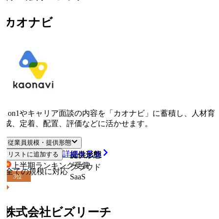
カオナビ
1on1やキャリア面談の内容を「カオナビ」に蓄積し、人材育
成、定着、配置、評価などに活かせます。
従業員規模・提供形態
詳細を見る
リストに追加する
従業員規模
提供形態
上半期ランキング
受賞
クラウド
全ての規模に対応
SaaS
3
位
株式会社ビズリーチ