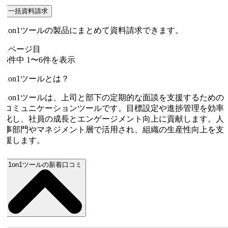
一括資料請求
1on1ツールの製品にまとめて資料請求できます。
1
ページ目
6
件中
1
〜
6
件を表示
1on1ツールとは？
1on1ツールは、上司と部下の定期的な面談を支援するための
コミュニケーションツールです。目標設定や進捗管理を効率
化し、社員の成長とエンゲージメント向上に貢献します。人
事部門やマネジメント層で活用され、組織の生産性向上を支
援します。
1on1ツールの新着口コミ