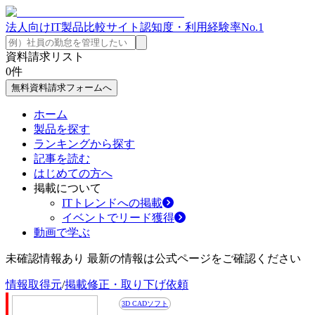
法人向けIT製品比較サイト
認知度・利用経験率No.1
資料請求リスト
0
件
無料資料請求フォームへ
ホーム
製品を探す
ランキングから探す
記事を読む
はじめての方へ
掲載について
ITトレンドへの掲載
イベントでリード獲得
動画で学ぶ
未確認情報あり 最新の情報は公式ページをご確認ください
情報取得元
/
掲載修正・取り下げ依頼
3D CADソフト