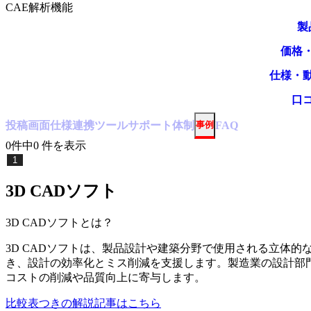
CAE解析機能
製
価格
仕様・
口
投稿
画面仕様
連携ツール
サポート体制
事例
FAQ
0
件中
0
件
を表示
1
3D CADソフト
3D CADソフト
とは？
3D CADソフトは、製品設計や建築分野で使用される立体
き、設計の効率化とミス削減を支援します。製造業の設計部
コストの削減や品質向上に寄与します。
比較表つきの解説記事はこちら