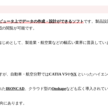
ピュータ上でデータの作成・設計ができるソフト
です。製品設
図の閲覧が可能です。
じめとして、製造業・航空業などの幅広い業界に普及していま
ますが、自動車・航空分野では
CATIA V5
や
NX
といったハイエン
れた
IRONCAD
、クラウド型の
Onshape
なども広く導入されて
向にあります。