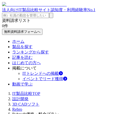
法人向けIT製品比較サイト
認知度・利用経験率No.1
資料請求リスト
0
件
無料資料請求フォームへ
ホーム
製品を探す
ランキングから探す
記事を読む
はじめての方へ
掲載について
ITトレンドへの掲載
イベントでリード獲得
動画で学ぶ
IT製品比較TOP
設計開発
3D CADソフト
Rebro