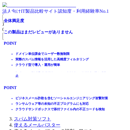
法人向けIT製品比較サイト
認知度・利用経験率No.1
[導入実績1,400社以上]クラウド型メールセキュリティ
[中小企業向け]料金そのままメールセキュリティ強化
クラウド型メールセキュリティサービス
全体満足度
全体満足度
資料請求リスト
0
件
全体満足度
全体満足度
全体満足度
この製品はまだレビューがありません
この製品はまだレビューがありません
無料資料請求フォームへ
☆☆☆☆☆
☆☆☆☆☆
☆☆☆☆☆
POINT
POINT
ホーム
★★★★★
★★★★★
★★★★★
製品を探す
チェック機能とガード機能の両方を備えたシンプルで頼もしい設
ドメイン単位課金でユーザー数無制限
4.0
4.3
3.9
ランキングから探す
計
実際のスパム情報を活用した高精度フィルタリング
記事を読む
必要な機能だけを絞り込んだことでリーズナブルな価格を実現
クラウド型で導入・運用が簡単
社外への送信時は暗号化やパスワード自動生成機能等で誤送信防
はじめての方へ
止
35
20
15
件
件
件
掲載について
ITトレンドへの掲載
POINT
POINT
POINT
イベントでリード獲得
動画で学ぶ
日本語スパムの判定に強く、少ない誤判定率
Microsoft 365のメールセキュリティを強化
ビジネスメール詐欺を含むソーシャルエンジニアリング攻撃対策
6社のエンジンを実装した多層フィルタで脅威を排除
誤送信対策にも最適
ランサムウェア等の未知の不正プログラムにも対応
IT製品比較TOP
送信ドメイン認証を利用したなりすまし対策
Microsoft 365 障害発生時もメール送受信を継続
クラウドサンドボックスで添付ファイル内の不正コードを検知
メール・FAX・SMS
スパム対策ソフト
使えるメールバスター