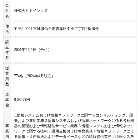
会
社
株式会社トインクス
名
住
〒980-0021 宮城県仙台市青葉区中央二丁目9番10号
所
設
立
2001年7月1日（合併）
年
月
従
業
774名（2024年4月現在）
員
数
資
本
9,680万円
金
1.情報システムおよび情報ネットワークに関するコンサルティング、開
発および運用業務 2.情報システムおよび情報ネットワークに係る各種機
事
器の管理および情報処理サービス業務 3.情報システムおよび情報ネット
業
ワークに関する技術・運用支援および教育業務 4.情報ネットワークによ
内
る情報・音声伝送およびデータベースなどの情報提供業務 5.情報システ