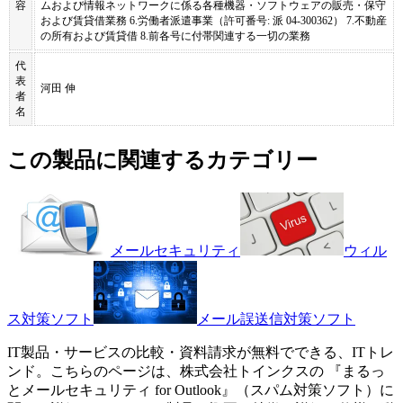
容
ムおよび情報ネットワークに係る各種機器・ソフトウェアの販売・保守
および賃貸借業務 6.労働者派遣事業（許可番号: 派 04-300362） 7.不動産
の所有および賃貸借 8.前各号に付帯関連する一切の業務
代
表
河田 伸
者
名
この製品に関連するカテゴリー
メールセキュリティ
ウィル
ス対策ソフト
メール誤送信対策ソフト
IT製品・サービスの比較・資料請求が無料でできる、ITトレ
ンド。こちらのページは、
株式会社トインクス
の 『
まるっ
とメールセキュリティ for Outlook
』（
スパム対策ソフト
）に