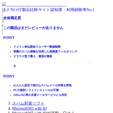
法人向けIT製品比較サイト
認知度・利用経験率No.1
[導入実績1,400社以上]クラウド型メールセキュリティ
クラウド型メールセキュリティサービス
最新AI技術で迷惑メールを撃退、スパム撃退率 99.98％
全体満足度
全体満足度
資料請求リスト
0
件
全体満足度
全体満足度
全体満足度
この製品はまだレビューがありません
この製品はまだレビューがありません
無料資料請求フォームへ
☆☆☆☆☆
☆☆☆☆☆
☆☆☆☆☆
POINT
POINT
ホーム
★★★★★
★★★★★
★★★★★
製品を探す
チェック機能とガード機能の両方を備えたシンプルで頼もしい設
ドメイン単位課金でユーザー数無制限
4.0
3.9
4.0
ランキングから探す
計
実際のスパム情報を活用した高精度フィルタリング
記事を読む
必要な機能だけを絞り込んだことでリーズナブルな価格を実現
クラウド型で導入・運用が簡単
社外への送信時は暗号化やパスワード自動生成機能等で誤送信防
はじめての方へ
止
35
15
2
件
件
件
掲載について
ITトレンドへの掲載
POINT
POINT
POINT
イベントでリード獲得
動画で学ぶ
日本語スパムの判定に強く、少ない誤判定率
ビジネスメール詐欺を含むソーシャルエンジニアリング攻撃対策
かんたん設定で強力なスパムメール対策を実現
6社のエンジンを実装した多層フィルタで脅威を排除
ランサムウェア等の未知の不正プログラムにも対応
PCの個別ソフトインストールが不要
IT製品比較TOP
送信ドメイン認証を利用したなりすまし対策
クラウドサンドボックスで添付ファイル内の不正コードを検知
Office365等の主要メールサービスにも対応
メール・FAX・SMS
スパム対策ソフト
Microsoft365 with IIJ