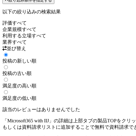
絞り込み条件を指定する
以下の絞り込みの検索結果
評価
すべて
企業規模
すべて
利用する立場
すべて
業界
すべて
並び替え
投稿の新しい順
投稿の古い順
満足度の高い順
満足度の低い順
該当のレビューはありませんでした
「
Microsoft365 with IIJ
」の詳細は上部タブの製品TOPをクリ
もしくは資料請求リストに追加することで無料で資料請求で