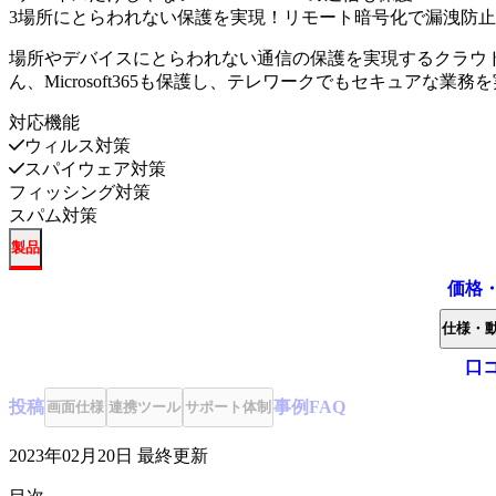
3
場所にとらわれない保護を実現！リモート暗号化で漏洩防止
場所やデバイスにとらわれない通信の保護を実現するクラウ
ん、Microsoft365も保護し、テレワークでもセキュアな業務
対応機能
ウィルス対策
スパイウェア対策
フィッシング対策
スパム対策
製品
価格
仕様・
口
投稿
事例
FAQ
画面仕様
連携ツール
サポート体制
2023年02月20日
最終更新