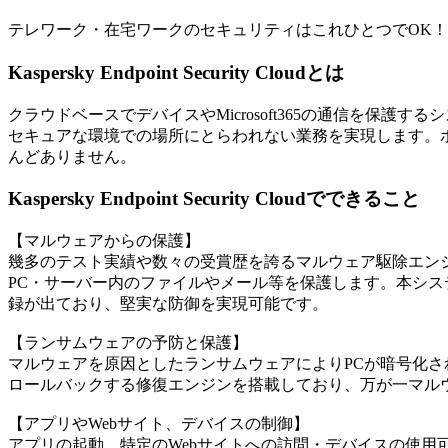
テレワーク・在宅ワークのセキュリティはこれひとつでOK！
Kaspersky Endpoint Security Cloudとは
クラウドベースでデバイスやMicrosoft365の通信を保
セキュアな環境での場所にとらわれない業務を実現します。
んどありません。
Kaspersky Endpoint Security Cloudでできること
【マルウェアからの保護】
幾多のテスト実績や数々の受賞歴を誇るマルウェア駆除エン
PC・サーバー内のファイルやメール等を保護します。本シ
録が出ており、堅実な防御を実現可能です。
【ランサムウェアの予防と保護】
マルウェアを原因としたランサムウェアによりPCが暗号化
ロールバックする修復エンジンを搭載しており、万が一マル
【アプリやWebサイト、デバイスの制御】
アプリの起動、特定のWebサイトへの訪問・デバイスの使用