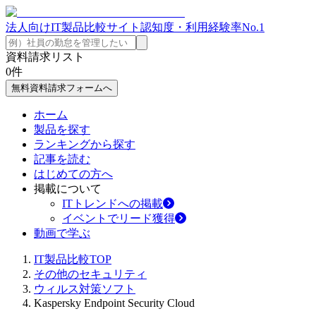
法人向けIT製品比較サイト
認知度・利用経験率No.1
資料請求リスト
0
件
無料資料請求フォームへ
ホーム
製品を探す
ランキングから探す
記事を読む
はじめての方へ
掲載について
ITトレンドへの掲載
イベントでリード獲得
動画で学ぶ
IT製品比較TOP
その他のセキュリティ
ウィルス対策ソフト
Kaspersky Endpoint Security Cloud