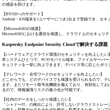
の感染を防げます。
【BYODへのサポート】
Android・iOS端末を1ユーザーにつき2台まで登録でき、
【Microsoft365の保護】
Microsoft365における通信を保護し、クラウド上のセキュ
Kaspersky Endpoint Security Cloudで解決する課題
【ハードウェアとクラウド環境のセキュリティを向上したい
本システムひとつで、PCやモバイル端末、ファイルサーバー、Mi
キュリティを一挙に向上できます。デバイス等に応じたポリ
【テレワーク・在宅ワークのセキュリティを向上したい】
どこからでも、どのデバイスでも保護を受けられるので、テ
ます。またリモート暗号化機能を備えており、有効化してお
るので、情報漏洩リスクの最小化が可能です。
【社内のデータをしっかり保護したい】
「シャドーIT」の検出により、許可しないクラウドストレー
の個人・財務データをそれぞれ検出・監査するため、コンプ