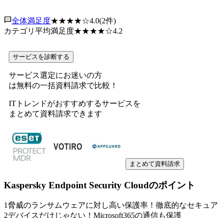
全体満足度
★★★★
☆
4.0
(
2
件)
カテゴリ平均満足度
★★★★
☆
4.2
サービスを診断する
サービス選定にお迷いの方
は無料の一括資料請求で比較！
ITトレンドがおすすめするサービスを
まとめて資料請求できます
まとめて資料請求
Kaspersky Endpoint Security Cloud
のポイント
1
脅威のランサムウェアに対し高い保護率！徹底的なセキュア
2
デバイスだけじゃない！Microsoft365の通信も保護