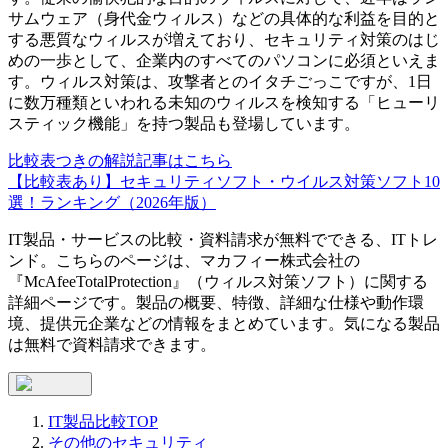
サムウェア（身代金ウィルス）などの具体的な利益を目的と
する悪質なウィルスが増えており、セキュリティ対策のはじ
めの一歩として、企業内のすべてのパソコンに必須といえま
す。ウィルス対策は、攻撃者とのイタチごっこですが、1日
に数万種類といわれる未知のウィルスを検知する「ヒューリ
スティック機能」を持つ製品も登場しています。
比較表つきの解説記事はこちら
【比較表あり】セキュリティソフト・ウイルス対策ソフト10
選！ランキング（2026年版）
IT製品・サービスの比較・資料請求が無料でできる、ITトレ
ンド。こちらのページは、
マカフィー株式会社
の
『
McAfeeTotalProtection
』（
ウィルス対策ソフト
）に関する
詳細ページです。製品の概要、特徴、詳細な仕様や動作環
境、提供元企業などの情報をまとめています。気になる製品
は無料で資料請求できます。
IT製品比較TOP
その他のセキュリティ