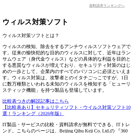
資料請求ランキングへ
ウィルス対策ソフト
ウィルス対策ソフト
とは？
ウィルスの検知、除去をするアンチウィルスソフトウェアで
す。従来の愉快犯的な目的のウィルスに対して、近年はラン
サムウェア（身代金ウィルス）などの具体的な利益を目的と
する悪質なウィルスが増えており、セキュリティ対策のはじ
めの一歩として、企業内のすべてのパソコンに必須といえま
す。ウィルス対策は、攻撃者とのイタチごっこですが、1日
に数万種類といわれる未知のウィルスを検知する「ヒューリ
スティック機能」を持つ製品も登場しています。
比較表つきの解説記事はこちら
【比較表あり】セキュリティソフト・ウイルス対策ソフト10
選！ランキング（2026年版）
IT製品・サービスの比較・資料請求が無料でできる、ITトレ
ンド。こちらのページは、
Beijing Qihu Keji Co. Ltd.
の 『
360