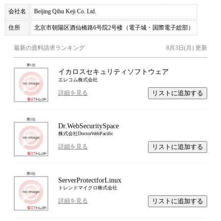
会社名
Beijing Qihu Keji Co. Ltd.
住所
北京市朝陽区酒仙橋路6号院2号楼（電子城・国際電子総部）
最新の資料請求ランキング
8月3日(月)
更新
第
1
位
イカロスセキュリティソフトウェア
エレコム株式会社
リストに追加する
詳細を見る
第
2
位
Dr.WebSecuritySpace
株式会社DoctorWebPacific
リストに追加する
詳細を見る
第
3
位
ServerProtectforLinux
トレンドマイクロ株式会社
リストに追加する
詳細を見る