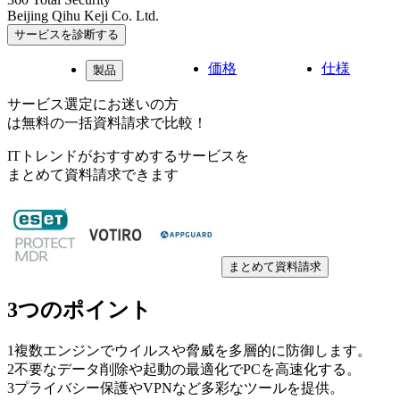
Beijing Qihu Keji Co. Ltd.
サービスを診断する
価格
仕様
製品
サービス選定にお迷いの方
は無料の一括資料請求で比較！
ITトレンドがおすすめするサービスを
まとめて資料請求できます
まとめて資料請求
3つのポイント
1
複数エンジンでウイルスや脅威を多層的に防御します。
2
不要なデータ削除や起動の最適化でPCを高速化する。
3
プライバシー保護やVPNなど多彩なツールを提供。