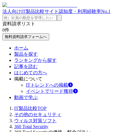
法人向けIT製品比較サイト
認知度・利用経験率No.1
資料請求リスト
0
件
無料資料請求フォームへ
ホーム
製品を探す
ランキングから探す
記事を読む
はじめての方へ
掲載について
ITトレンドへの掲載
イベントでリード獲得
動画で学ぶ
IT製品比較TOP
その他のセキュリティ
ウィルス対策ソフト
360 Total Security