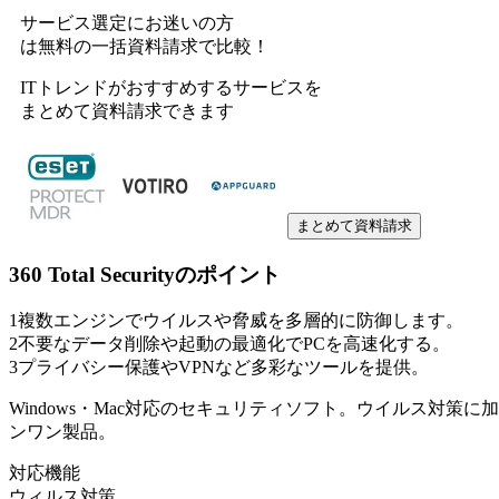
サービス選定にお迷いの方
は無料の一括資料請求で比較！
ITトレンドがおすすめするサービスを
まとめて資料請求できます
まとめて資料請求
360 Total Security
のポイント
1
複数エンジンでウイルスや脅威を多層的に防御します。
2
不要なデータ削除や起動の最適化でPCを高速化する。
3
プライバシー保護やVPNなど多彩なツールを提供。
Windows・Mac対応のセキュリティソフト。ウイルス対策
ンワン製品。
対応機能
ウィルス対策