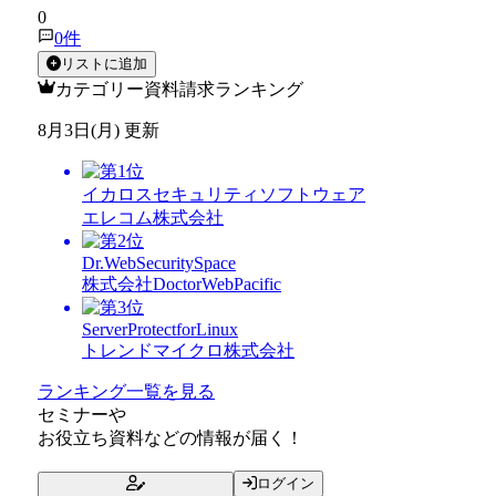
0
0
件
リストに追加
カテゴリー資料請求ランキング
8月3日(月) 更新
イカロスセキュリティソフトウェア
エレコム株式会社
Dr.WebSecuritySpace
株式会社DoctorWebPacific
ServerProtectforLinux
トレンドマイクロ株式会社
ランキング一覧を見る
セミナー
や
お役立ち資料
などの情報が届く！
ログイン