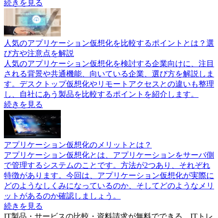
続きを見る
人気のアプリケーション仮想化を比較するポイントとは？選
び方や注意点を解説
人気のアプリケーション仮想化を検討する企業向けに、注目
される背景や共通機能、向いている企業、選び方を解説しま
す。デスクトップ仮想化やリモートアクセスとの違いも整理
し、自社にあう製品を比較するポイントを紹介します。
続きを見る
アプリケーション仮想化のメリットとは？
アプリケーション仮想化とは、アプリケーションをサーバ側
で管理するシステムのことです。方法が2つあり、それぞれ
特徴があります。今回は、アプリケーション仮想化が実際に
どのようなしくみになっているのか、そしてどのようなメリ
ットがあるのか確認しましょう。
続きを見る
IT製品・サービスの比較・資料請求が無料でできる、ITトレ