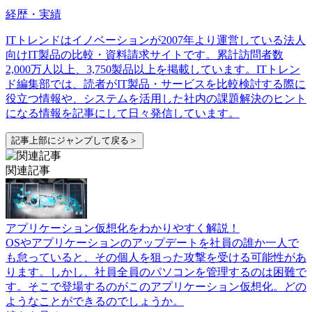
経歴・実績
ITトレンドはイノベーションが2007年より運営している法人
向けIT製品の比較・資料請求サイトです。累計訪問者数
2,000万人以上、3,750製品以上を掲載しています。ITトレン
ド編集部では、読者がIT製品・サービスを比較検討する際に
役立つ情報や、システムを活用した社内の課題解決のヒント
になる情報を記事にして日々発信しています。
記事上部にジャンプして戻る＞
関連記事
アプリケーション仮想化をわかりやすく解説！
OSやアプリケーションのアップデートを社員の誰か一人で
も怠っていると、その個人を狙った攻撃を受ける可能性があ
ります。しかし、社員全員のパソコンを管理するのは困難で
す。そこで登場するのがこのアプリケーション仮想化。どの
ようなことができるのでしょうか。