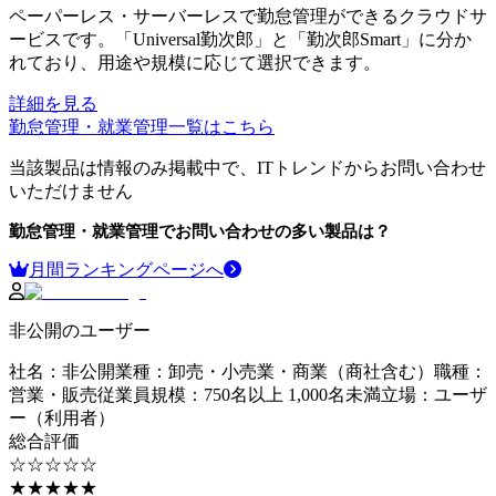
ペーパーレス・サーバーレスで勤怠管理ができるクラウドサ
ービスです。「Universal勤次郎」と「勤次郎Smart」に分か
れており、用途や規模に応じて選択できます。
詳細を見る
勤怠管理・就業管理
一覧はこちら
当該製品は情報のみ掲載中で、ITトレンドからお問い合わせ
いただけません
勤怠管理・就業管理
でお問い合わせの多い製品は？
月間ランキングページへ
非公開のユーザー
社名
：
非公開
業種
：
卸売・小売業・商業（商社含む）
職種
：
営業・販売
従業員規模
：
750名以上 1,000名未満
立場
：
ユーザ
ー（利用者）
総合評価
☆☆☆☆☆
★★★★★