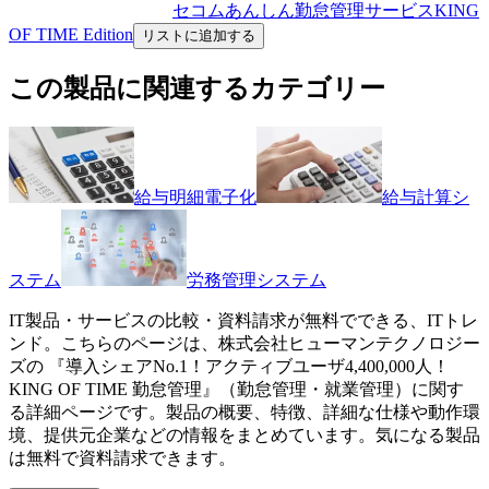
セコムあんしん勤怠管理サービスKING
OF TIME Edition
リストに追加する
この製品に関連するカテゴリー
給与明細電子化
給与計算シ
ステム
労務管理システム
IT製品・サービスの比較・資料請求が無料でできる、ITトレ
ンド。こちらのページは、
株式会社ヒューマンテクノロジー
ズ
の 『
導入シェアNo.1！アクティブユーザ4,400,000人！
KING OF TIME 勤怠管理
』（
勤怠管理・就業管理
）に関す
る詳細ページです。製品の概要、特徴、詳細な仕様や動作環
境、提供元企業などの情報をまとめています。気になる製品
は無料で資料請求できます。