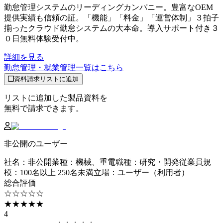
勤怠管理システムのリーディングカンパニー。豊富なOEM
提供実績も信頼の証。「機能」「料金」「運営体制」３拍子
揃ったクラウド勤怠システムの大本命。導入サポート付き３
０日無料体験受付中。
詳細を見る
勤怠管理・就業管理
一覧はこちら
資料請求リストに追加
リストに追加した製品資料を
無料で請求できます。
非公開のユーザー
社名
：
非公開
業種
：
機械、重電
職種
：
研究・開発
従業員規
模
：
100名以上 250名未満
立場
：
ユーザー（利用者）
総合評価
☆☆☆☆☆
★★★★★
4