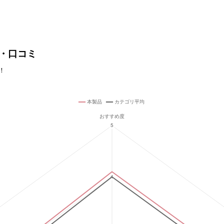
判・口コミ
人！