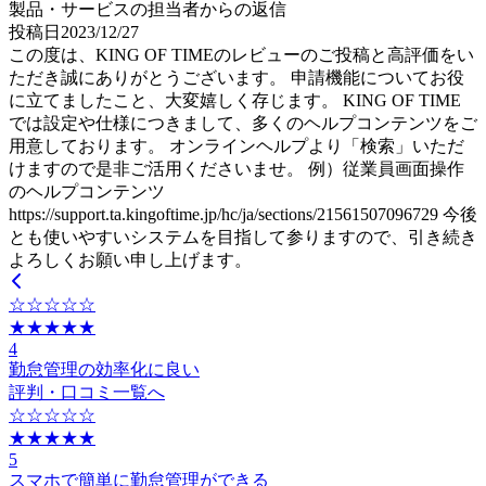
製品・サービスの担当者からの返信
投稿日
2023
/
12
/
27
この度は、KING OF TIMEのレビューのご投稿と高評価をい
ただき誠にありがとうございます。 申請機能についてお役
に立てましたこと、大変嬉しく存じます。 KING OF TIME
では設定や仕様につきまして、多くのヘルプコンテンツをご
用意しております。 オンラインヘルプより「検索」いただ
けますので是非ご活用くださいませ。 例）従業員画面操作
のヘルプコンテンツ
https://support.ta.kingoftime.jp/hc/ja/sections/21561507096729 今後
とも使いやすいシステムを目指して参りますので、引き続き
よろしくお願い申し上げます。
☆☆☆☆☆
★★★★★
4
勤怠管理の効率化に良い
評判・口コミ一覧へ
☆☆☆☆☆
★★★★★
5
スマホで簡単に勤怠管理ができる