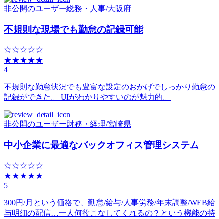
非公開のユーザー
総務・人事
/
大阪府
不規則な現場でも勤怠の記録可能
☆☆☆☆☆
★★★★★
4
不規則な勤怠状況でも豊富な設定のおかげでしっかり勤怠の
記録ができた。 UIがわかりやすいのが魅力的。
非公開のユーザー
財務・経理
/
宮崎県
中小企業に最適なバックオフィス管理システム
☆☆☆☆☆
★★★★★
5
300円/月という価格で、勤怠/給与/人事労務/年末調整/WEB給
与明細の配信…一人何役こなしてくれるの？という機能の持