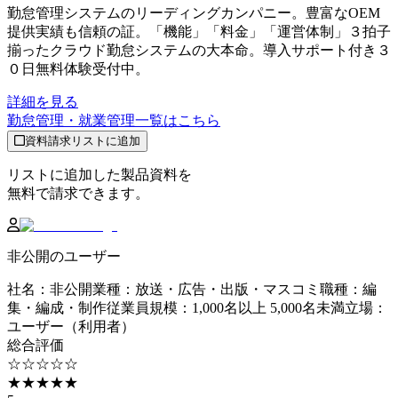
勤怠管理システムのリーディングカンパニー。豊富なOEM
提供実績も信頼の証。「機能」「料金」「運営体制」３拍子
揃ったクラウド勤怠システムの大本命。導入サポート付き３
０日無料体験受付中。
詳細を見る
勤怠管理・就業管理
一覧はこちら
資料請求リストに追加
リストに追加した製品資料を
無料で請求できます。
非公開のユーザー
社名
：
非公開
業種
：
放送・広告・出版・マスコミ
職種
：
編
集・編成・制作
従業員規模
：
1,000名以上 5,000名未満
立場
：
ユーザー（利用者）
総合評価
☆☆☆☆☆
★★★★★