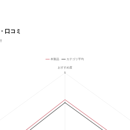
判・口コミ
人！