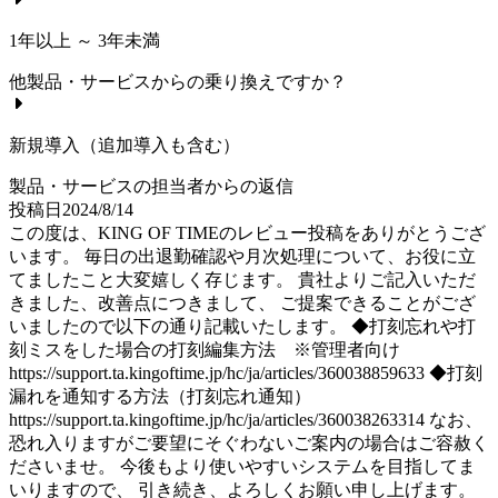
1年以上 ～ 3年未満
他製品・サービスからの乗り換えですか？
新規導入（追加導入も含む）
製品・サービスの担当者からの返信
投稿日
2024
/
8
/
14
この度は、KING OF TIMEのレビュー投稿をありがとうござ
います。 毎日の出退勤確認や月次処理について、お役に立
てましたこと大変嬉しく存じます。 貴社よりご記入いただ
きました、改善点につきまして、 ご提案できることがござ
いましたので以下の通り記載いたします。 ◆打刻忘れや打
刻ミスをした場合の打刻編集方法 ※管理者向け
https://support.ta.kingoftime.jp/hc/ja/articles/360038859633 ◆打刻
漏れを通知する方法（打刻忘れ通知）
https://support.ta.kingoftime.jp/hc/ja/articles/360038263314 なお、
恐れ入りますがご要望にそぐわないご案内の場合はご容赦く
ださいませ。 今後もより使いやすいシステムを目指してま
いりますので、 引き続き、よろしくお願い申し上げます。