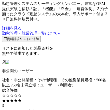
勤怠管理システムのリーディングカンパニー。豊富なOEM
提供実績も信頼の証。「機能」「料金」「運営体制」３拍子
揃ったクラウド勤怠システムの大本命。導入サポート付き３
０日無料体験受付中。
詳細を見る
勤怠管理・就業管理
一覧はこちら
資料請求リストに追加
リストに追加した製品資料を
無料で請求できます。
非公開のユーザー
社名
：
非公開
業種
：
その他
職種
：
その他
従業員規模
：
500名
以上 750名未満
立場
：
ユーザー（利用者）
総合評価
☆☆☆☆☆
★★★★★
3