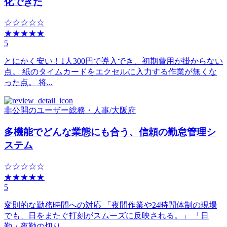
化できた
☆☆☆☆☆
★★★★★
5
とにかく安い！1人300円で導入でき、初期費用が掛からない
点。 紙のタイムカードをエクセルに入力する作業が無くな
った点。 将...
非公開のユーザー
総務・人事
/
大阪府
多機能でどんな業態にも合う、信頼の勤怠管理シ
ステム
☆☆☆☆☆
★★★★★
5
変則的な勤務時間への対応 「夜間作業や24時間体制の現場
でも、日をまたぐ打刻がスムーズに反映される。」 「日
勤・夜勤の切り...