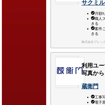
サクミル
月額9
職人
きる
案件
きる
株式会社プレッ
利用ユー
写真から
蔵衛門
工事
電子