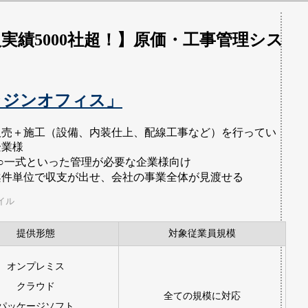
実績5000社超！】原価・工事管理シス
ラジンオフィス」
販売＋施工（設備、内装仕上、配線工事など）を行ってい
企業様
○○一式といった管理が必要な企業様向け
案件単位で収支が出せ、会社の事業全体が見渡せる
イル
提供形態
対象従業員規模
オンプレミス
クラウド
全ての規模に対応
パッケージソフト