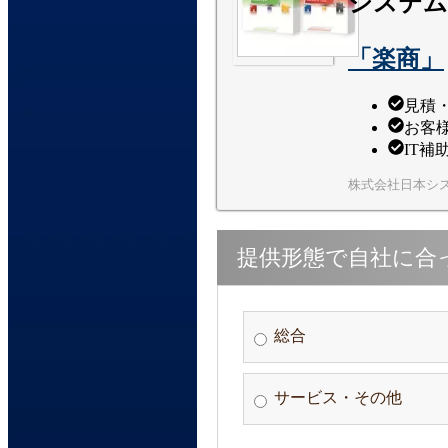
システム
「楽商」
見積・
お客
IT補
株式会社日本シ
提供形態で自社に合
総合
サービス・その他