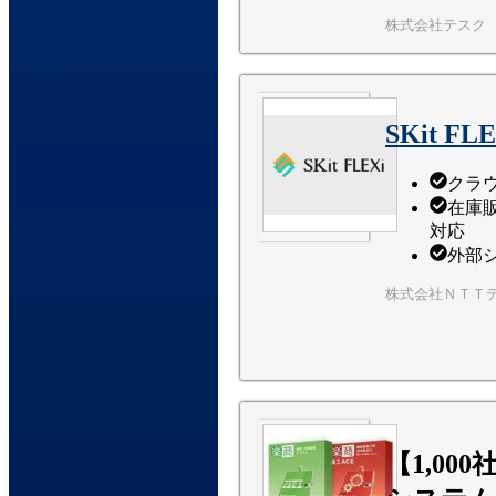
株式会社テスク
SKit FLE
クラ
在庫
対応
外部シ
株式会社ＮＴＴ
【1,0