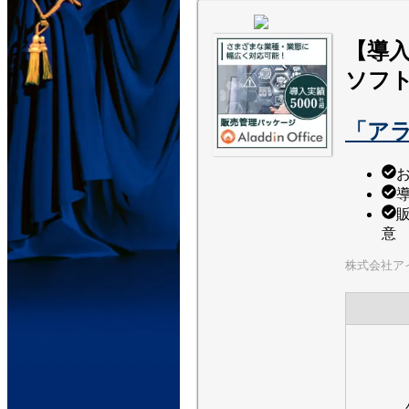
【導入
ソフ
「ア
導
意
株式会社ア