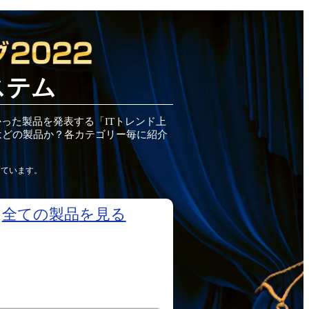
ステム
かった
製品
を発表する「ITトレンド
上
はどの
製品
か？各カテゴリー毎に紹介
しています。
全ての
製品
を見る