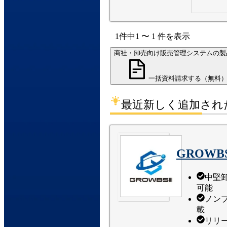
1
件中
1
〜
1
件
を表示
商社・卸売向け販売管理システムの製
一括資料請求する（無料
最近新しく追加され
GROWB
中堅
可能
ノン
載
リリ