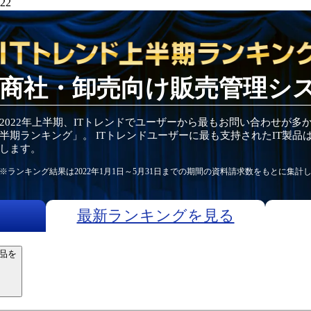
22
商社・卸売向け販売管理シ
2022
年
上半期
、ITトレンドでユーザーから最もお問い合わせが多
半期
ランキング」。 ITトレンドユーザーに最も支持されたIT
製品
します。
※ランキング結果は
2022
年1月1日～
5月31日
までの期間の資料請求数をもとに集計
最新ランキングを見る
品を
）