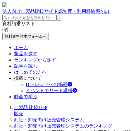
法人向けIT製品比較サイト
認知度・利用経験率No.1
資料請求リスト
0
件
無料資料請求フォームへ
ホーム
製品を探す
ランキングから探す
記事を読む
はじめての方へ
掲載について
ITトレンドへの掲載
イベントでリード獲得
動画で学ぶ
IT製品 比較TOP
販売
商社・卸売向け販売管理システム
商社・卸売向け販売管理システムのランキング