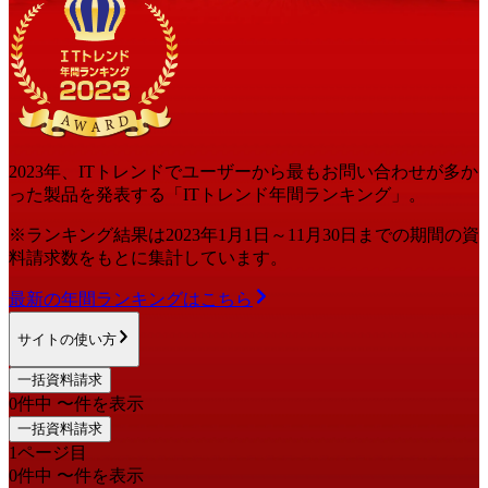
2023
年
、ITトレンドでユーザーから最もお問い合わせが多か
った
製品
を発表する「ITトレンド
年間
ランキング」。
※ランキング結果は
2023
年1月1日～
11月30日
までの期間の資
料請求数をもとに集計しています。
最新の
年間
ランキングはこちら
サイトの使い方
一括資料請求
0
件中
〜
件を表示
一括資料請求
1
ページ目
0
件中
〜
件を表示