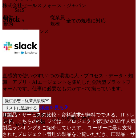
株式会社セールスフォース・ジャパン
SaaS
提供
従業員
Slack
SaaS
全ての規模に対応
形態
規模
アプライアンス
サービス
直感的で使いやすい1つの環境に人・プロセス・データ・知
識・アプリ・AIエージェントを集約した会話型プラットフ
ォームです。仕事に必要なものがすべて揃っています。
提供形態・従業員規模
詳細を見る
リストに追加する
クラウド
IT製品・サービスの比較・資料請求が無料でできる、ITトレ
提供
従業員
全ての規模に対応
ンド。こちらのページでは、プロジェクト管理の2023年人気
形態
規模
SaaS
製品ランキングをご紹介しています。 ユーザーに最も支持
されたプロジェクト管理の製品をご覧いただき、IT製品・サ