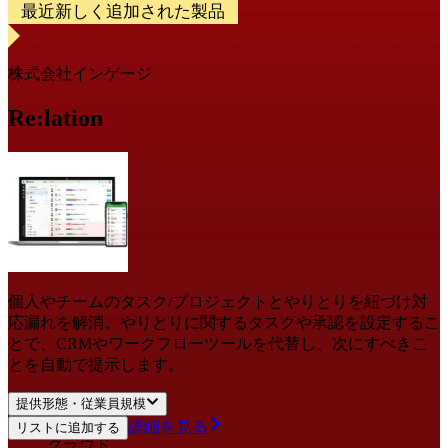
最近新しく追加された製品
株式会社インゲージ
Re:lation
個人やチームのタスク/プロジェクトとやりとりを紐づけ対
応漏れを解消。やりとりに関するタスクや承認を設定するこ
とで、CRMやワークフローツールを代替し、次にすべきこ
とを自動で提示します。
提供形態・従業員規模
詳細を見る
リストに追加する
クラウド