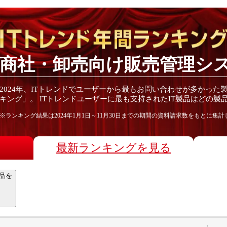
商社・卸売向け販売管理シ
2024
年
、ITトレンドでユーザーから最もお問い合わせが多かった
キング」。 ITトレンドユーザーに最も支持されたIT
製品
はどの
製
※ランキング結果は
2024
年1月1日～
11月30日
までの期間の資料請求数をもとに集計
最新ランキングを見る
品を
）