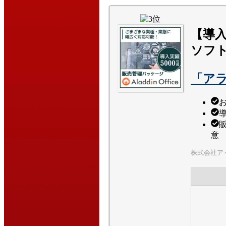
【導入
ソフ
「ア
導
意
株式会社ア