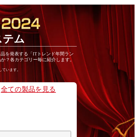
ステム
製品
を発表する「ITトレンド
年間
ラン
品
か？各カテゴリー毎に紹介します。
しています。
全ての
製品
を見る