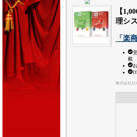
【1,
理シ
「楽
載
I
株式会社日