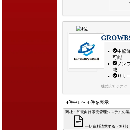
GROWB
中堅
可能
ノン
載
リリ
株式会社テスク
4
件中
1
〜
4
件
を表示
商社・卸売向け販売管理システムの製
一括資料請求する（無料