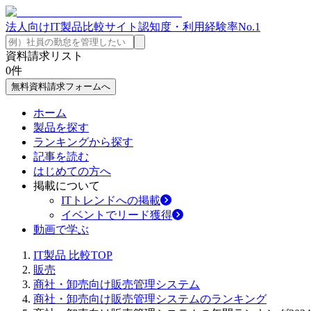
法人向けIT製品比較サイト
認知度・利用経験率No.1
資料請求リスト
0
件
無料資料請求フォームへ
ホーム
製品を探す
ランキングから探す
記事を読む
はじめての方へ
掲載について
ITトレンドへの掲載
イベントでリード獲得
動画で学ぶ
IT製品 比較TOP
販売
商社・卸売向け販売管理システム
商社・卸売向け販売管理システムのランキング