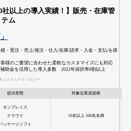
000社以上の導入実績！】販売・在庫管
ステム
商」
見積・受注・売上/発注・仕入/在庫/請求・入金・支払/を搭
お客様のご要望に合わせた柔軟なカスタマイズにも対応
T補助金を活用した導入多数 2022年採択率8割以上
本システムテクノロジー
提供形態
対象従業員規模
オンプレミス
クラウド
10名以上 500名未満
パッケージソフト