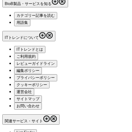
BtoB製品・サービスを知る
カテゴリー記事を読む
用語集
ITトレンドについて
ITトレンドとは
ご利用規約
レビューガイドライン
編集ポリシー
プライバシーポリシー
クッキーポリシー
運営会社
サイトマップ
お問い合わせ
関連サービス・サイト