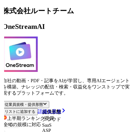
株式会社ルートチーム
OneStreamAI
自社の動画・PDF・記事をAIが学習し、専用AIエージェント
を構築。ナレッジの配信・検索・収益化をワンストップで実
現するプラットフォームです。
従業員規模・提供形態
詳細を見る
リストに追加する
従業員規模
提供形態
上半期ランキング
受賞
クラウド
全ての規模に対応
SaaS
6
位
ASP