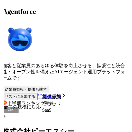
Agentforce
顧客と従業員のあらゆる体験を向上させる、拡張性と統合
性・オープン性を備えたAIエージェント運用プラットフォ
ームです
従業員規模・提供形態
詳細を見る
リストに追加する
従業員規模
提供形態
上半期ランキング
受賞
クラウド
全ての規模に対応
SaaS
2
位
株式会社ピーエスシー