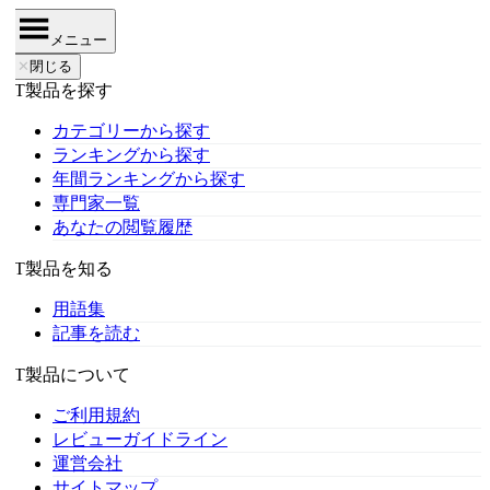
メニュー
✕
閉じる
IT製品を探す
カテゴリーから探す
ランキングから探す
年間ランキングから探す
専門家一覧
あなたの閲覧履歴
IT製品を知る
用語集
記事を読む
IT製品について
ご利用規約
レビューガイドライン
運営会社
サイトマップ