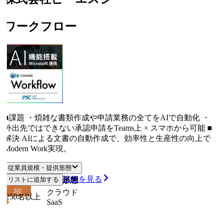
ワークフロー
■課題 ・煩雑な書類作成や申請業務の全てをAIで自動化 ・
外出先ではできない承認申請をTeams上 × スマホから可能 ■
解決 AIによる文書の自動作成で、効率性と生産性の向上で
Modern Work実現。
従業員規模・提供形態
詳細を見る
従業員規模
リストに追加する
提供形態
3
位
クラウド
250名以上
SaaS