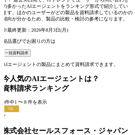
の多かったAIエージェントをランキング形式で紹介してい
ます。ほかのユーザーがどの製品を資料請求しているのかの
傾向が分かるため、製品の比較・検討の参考になります。
※最終更新：
2026年8月3日(月)
製品選びでお困りの方は
一括資料請求
AIエージェントの製品にまとめて資料請求できます。
今人気の
AIエージェント
は？
資料請求ランキング
8
件中
1
〜
8
件
を表示
1
位
株式会社セールスフォース・ジャパン