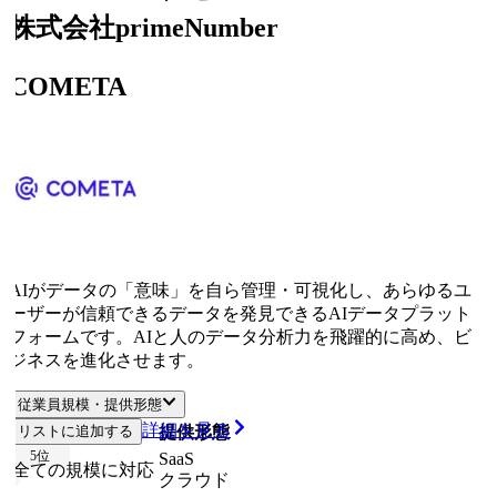
株式会社primeNumber
COMETA
AIがデータの「意味」を自ら管理・可視化し、あらゆるユ
ーザーが信頼できるデータを発見できるAIデータプラット
フォームです。AIと人のデータ分析力を飛躍的に高め、ビ
ジネスを進化させます。
従業員規模・提供形態
詳細を見る
リストに追加する
従業員規模
提供形態
5
位
SaaS
全ての規模に対応
クラウド