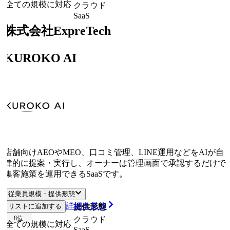
全ての規模に対応
クラウド
SaaS
株式会社ExpreTech
KUROKO AI
店舗向けAEOやMEO、口コミ管理、LINE運用などをAIが自
律的に提案・実行し、オーナーは管理画面で承認するだけで
集客施策を運用できるSaaSです。
従業員規模・提供形態
詳細を見る
リストに追加する
従業員規模
提供形態
8
位
クラウド
全ての規模に対応
SaaS