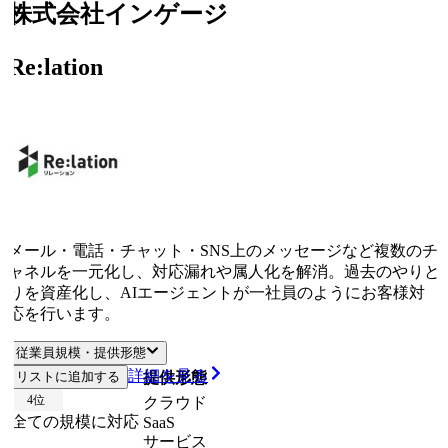
株式会社インゲージ
Re:lation
メール・電話・チャット・SNS上のメッセージなど複数のチ
ャネルを一元化し、対応漏れや属人化を解消。過去のやりと
りを資産化し、AIエージェントが一社員のようにお客様対
応を行います。
従業員規模・提供形態
詳細を見る
リストに追加する
従業員規模
提供形態
4
位
クラウド
全ての規模に対応
SaaS
サービス