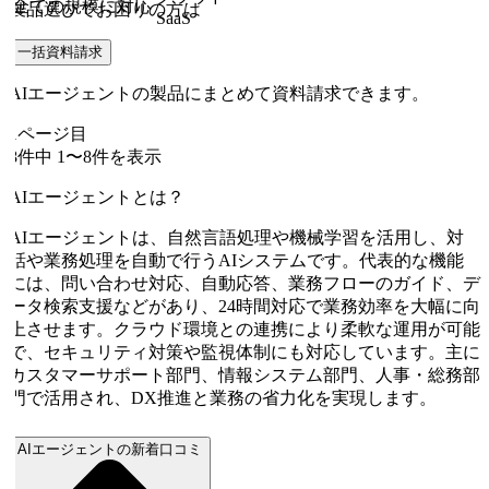
全ての規模に対応
製品選びでお困りの方は
SaaS
一括資料請求
AIエージェントの製品にまとめて資料請求できます。
1
ページ目
8
件中
1
〜
8
件を表示
AIエージェントとは？
AIエージェントは、自然言語処理や機械学習を活用し、対
話や業務処理を自動で行うAIシステムです。代表的な機能
には、問い合わせ対応、自動応答、業務フローのガイド、デ
ータ検索支援などがあり、24時間対応で業務効率を大幅に向
上させます。クラウド環境との連携により柔軟な運用が可能
で、セキュリティ対策や監視体制にも対応しています。主に
カスタマーサポート部門、情報システム部門、人事・総務部
門で活用され、DX推進と業務の省力化を実現します。
AIエージェントの新着口コミ