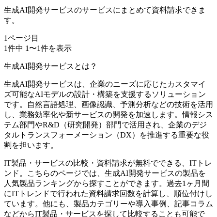
生成AI開発サービスのサービスにまとめて資料請求できま
す。
1
ページ目
1
件中
1
〜
1
件を表示
生成AI開発サービスとは？
生成AI開発サービスは、企業のニーズに応じたカスタマイ
ズ可能なAIモデルの設計・構築を支援するソリューション
です。自然言語処理、画像認識、予測分析などの技術を活用
し、業務効率化や新サービスの開発を加速します。情報シス
テム部門やR&D（研究開発）部門で活用され、企業のデジ
タルトランスフォーメーション（DX）を推進する重要な役
割を担います。
IT製品・サービスの比較・資料請求が無料でできる、ITトレ
ンド。こちらのページでは、生成AI開発サービスの製品を
人気製品ランキングから探すことができます。過去1ヶ月間
にITトレンドで行われた資料請求回数を計算し、順位付けし
ています。他にも、製品カテゴリーや導入事例、記事コラム
などからIT製品・サービスを探して比較することも可能で