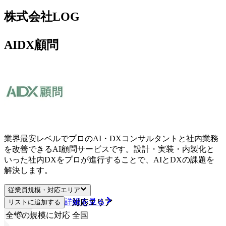
株式会社LOG
AIDX顧問
業界最安レベルでプロのAI・DXコンサルタントと社内業務
を改善できるAI顧問サービスです。設計・実装・内製化と
いった社内DXをプロが進行することで、AIとDXの課題を
解決します。
従業員規模・対応エリア
詳細を見る
リストに追加する
従業員規模
対応エリア
4
位
全ての規模に対応
全国