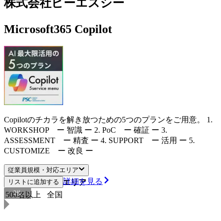
株式会社ピーエスシー
Microsoft365 Copilot
Copilotのチカラを解き放つための5つのプランをご用意。 1.
WORKSHOP ー 智識 ー 2. PoC ー 確証 ー 3.
ASSESSMENT ー 精査 ー 4. SUPPORT ー 活用 ー 5.
CUSTOMIZE ー 改良 ー
従業員規模・対応エリア
詳細を見る
従業員規模
リストに追加する
対応エリア
2
位
500名以上
全国