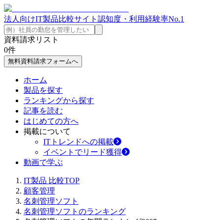
法人向けIT製品比較サイト
認知度・利用経験率No.1
資料請求リスト
0
件
無料資料請求フォームへ
ホーム
製品を探す
ランキングから探す
記事を読む
はじめての方へ
掲載について
ITトレンドへの掲載
イベントでリード獲得
動画で学ぶ
IT製品 比較TOP
顧客管理
名刺管理ソフト
名刺管理ソフトのランキング