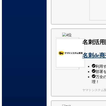
名刺活用
名刺de
利用す
部署
万全
理！
ヤマトシステム