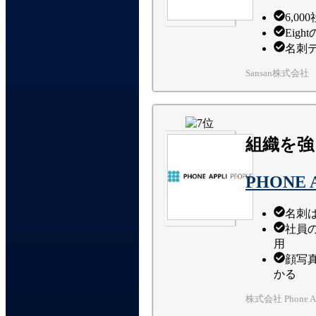
6,0
Eig
名刺
Sansan株式会社
組織を強
PHONE 
名刺
社員
用
顔写
かる
株式会社 Phone Ap