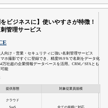
刺をビジネスに】使いやすさが特徴！
名刺管理サービス
CE
法人向け・営業・セキュリティに強い名刺管理サービス
スマホ撮影ですぐに登録でき、精度99.9％で名刺をデータ化
164万社超の企業情報データベースを活用。CRM／SFAとも
携可能
社
提供形態
対象従業員規模
クラウド
SaaS
全ての規模に対応