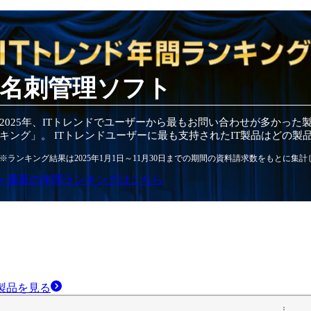
名刺管理ソフト
2025
年
、ITトレンドでユーザーから最もお問い合わせが多かった
キング」。 ITトレンドユーザーに最も支持されたIT
製品
はどの
製
※ランキング結果は
2025
年1月1日～
11月30日
までの期間の資料請求数をもとに集計
» 最新の
年間
ランキングはこちら
製品
を見る