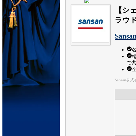
【シェ
ラウ
Sansa
で
Sansan株