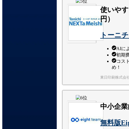
使いやす
円）
トーニチ
AI
初期
コス
め！
東日印刷株式会
中小企業
無料版Ei