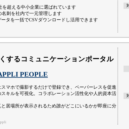
00社を超える中小企業に選ばれています
htの名刺を社内で一元管理します
データを一括でCSVダウンロードし活用できます
くするコミュニケーションポータル
APPLI PEOPLE
はスマホで撮影するだけで登録でき、ペーパーレスを促進
のスキルを可視化。コラボレーション活性化や人的資本活
真と居場所が表示されるため誰がどこにいるかが即座に分
pli