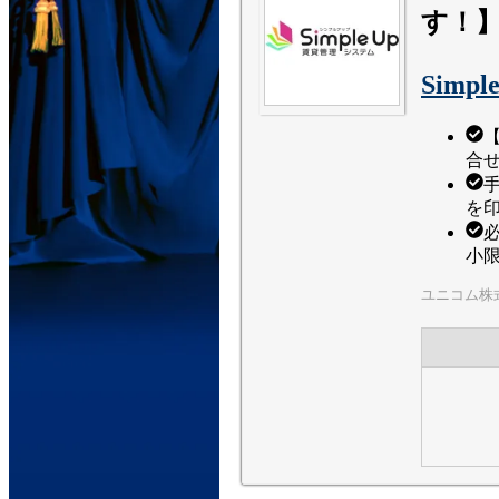
す！
Simp
合
を
小
ユニコム株