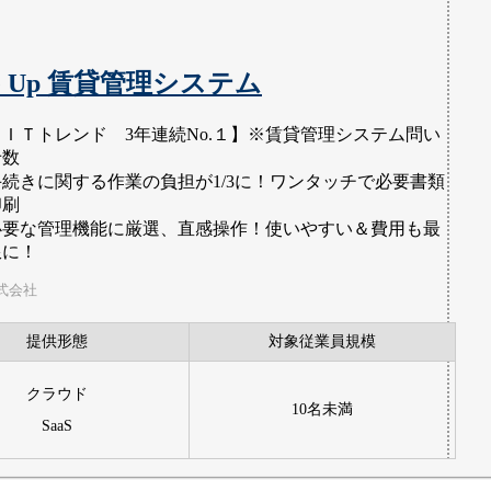
】
le Up 賃貸管理システム
【ＩＴトレンド 3年連続No.１】※賃貸管理システム問い
せ数
手続きに関する作業の負担が1/3に！ワンタッチで必要書類
印刷
必要な管理機能に厳選、直感操作！使いやすい＆費用も最
限に！
式会社
提供形態
対象従業員規模
クラウド
10名未満
SaaS