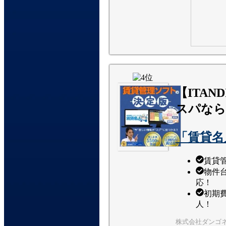
【ITAN
スパなら
「賃貸名
賃貸
物件
応！
初期費
人！
株式会社ダンゴ