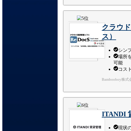
クラウド
ス）
シン
場所
可能
コス
Bambooboy株
ITAND
現状