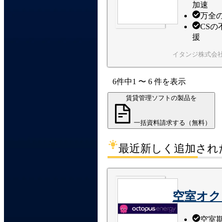
加速
万全
CS
援
イタンジ株式会
6
件中
1
〜
6
件
を表示
賃貸管理ソフトの製品を
一括資料請求する（無料）
最近新しく追加され
空室オク
空室