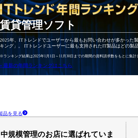
賃貸管理ソフト
2025
年
、ITトレンドでユーザーから最もお問い合わせが多かった
キング」。 ITトレンドユーザーに最も支持されたIT
製品
はどの
製
※ランキング結果は
2025
年1月1日～
11月30日
までの期間の資料請求数をもとに集計
» 最新の
年間
ランキングはこちら
製品
を見る
～中規模管理のお店に選ばれていま