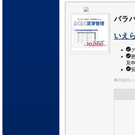
バラ
いえら
見
株式会社いえ