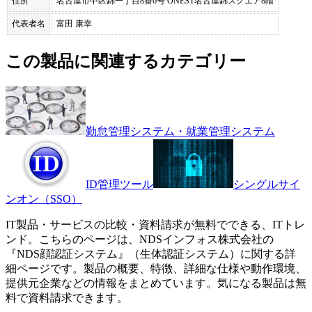
住所
名古屋市中区錦一丁目8番6号 ONEST名古屋錦スクエア8階
代表者名
富田 康幸
この製品に関連するカテゴリー
勤怠管理システム・就業管理システム
ID管理ツール
シングルサイ
ンオン（SSO）
IT製品・サービスの比較・資料請求が無料でできる、ITトレ
ンド。こちらのページは、
NDSインフォス株式会社
の
『
NDS顔認証システム
』（
生体認証システム
）に関する詳
細ページです。製品の概要、特徴、詳細な仕様や動作環境、
提供元企業などの情報をまとめています。気になる製品は無
料で資料請求できます。