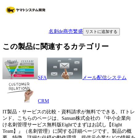
名刺de商売繁盛
リストに追加する
この製品に関連するカテゴリー
SFA
メール配信システム
CRM
IT製品・サービスの比較・資料請求が無料でできる、ITトレ
ンド。こちらのページは、
Sansan株式会社
の 『
中小企業向
け名刺管理サービス
無料版Eightでまずはお試し【Eight
Team】
』（
名刺管理
）に関する詳細ページです。製品の概
要、特徴、詳細な仕様や動作環境、提供元企業などの情報を