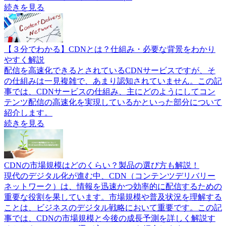
続きを見る
【３分でわかる】CDNとは？仕組み・必要な背景をわかり
やすく解説
配信を高速化できるとされているCDNサービスですが、そ
の仕組みは一見複雑で、あまり認知されていません。この記
事では、CDNサービスの仕組み、主にどのようにしてコン
テンツ配信の高速化を実現しているかといった部分について
紹介します。
続きを見る
CDNの市場規模はどのくらい？製品の選び方も解説！
現代のデジタル化が進む中、CDN（コンテンツデリバリー
ネットワーク）は、情報を迅速かつ効率的に配信するための
重要な役割を果しています。市場規模や普及状況を理解する
ことは、ビジネスのデジタル戦略において重要です。この記
事では、CDNの市場規模と今後の成長予測を詳しく解説す