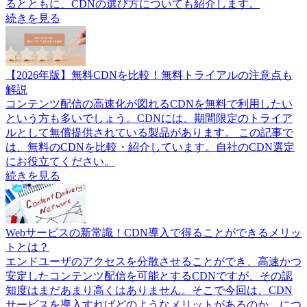
るとともに、CDNの選び方についても紹介します。
続きを見る
【2026年版】無料CDNを比較！無料トライアルの注意点も
解説
コンテンツ配信の高速化が図れるCDNを無料で利用したい
という方も多いでしょう。CDNには、期間限定のトライア
ルとして無償提供されている製品があります。 この記事で
は、無料のCDNを比較・紹介しています。自社のCDN選定
にお役立てください。
続きを見る
Webサービスの新常識！CDN導入で得ることができるメリッ
トとは？
エンドユーザのアクセスを分散させることができ、高速かつ
安定したコンテンツ配信を可能とするCDNですが、その認
知度はまだあまり高くはありません。そこで今回は、CDN
サービスを導入すればどのようなメリットがあるのか、につ