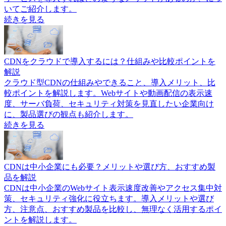
いてご紹介します。
続きを見る
CDNをクラウドで導入するには？仕組みや比較ポイントを
解説
クラウド型CDNの仕組みやできること、導入メリット、比
較ポイントを解説します。Webサイトや動画配信の表示速
度、サーバ負荷、セキュリティ対策を見直したい企業向け
に、製品選びの観点も紹介します。
続きを見る
CDNは中小企業にも必要？メリットや選び方、おすすめ製
品を解説
CDNは中小企業のWebサイト表示速度改善やアクセス集中対
策、セキュリティ強化に役立ちます。導入メリットや選び
方、注意点、おすすめ製品を比較し、無理なく活用するポイ
ントを解説します。