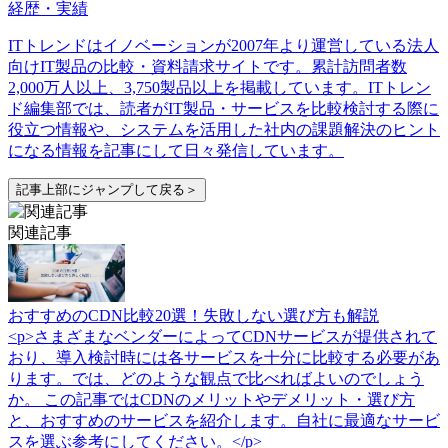
経歴・実績
ITトレンドはイノベーションが2007年より運営している法人
向けIT製品の比較・資料請求サイトです。累計訪問者数
2,000万人以上、3,750製品以上を掲載しています。ITトレン
ド編集部では、読者がIT製品・サービスを比較検討する際に
役立つ情報や、システムを活用した社内の課題解決のヒント
になる情報を記事にして日々発信しています。
記事上部にジャンプして戻る＞
関連記事
おすすめのCDN比較20選！失敗しない選び方も解説
<p>さまざまなベンダーによってCDNサービスが提供されて
おり、導入検討時には各サービスを十分に比較する必要があ
ります。では、どのような観点で比べればよいのでしょう
か。 この記事ではCDNのメリットやデメリット・選び方
と、おすすめのサービスを紹介します。自社に最適なサービ
スを選ぶ参考にしてください。</p>