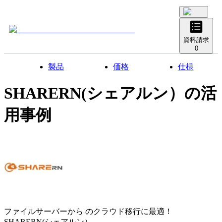
資料請求
0
製品
価格
仕様
SHARERN(シェアルン）
の活
用事例
ファイルサーバーから のクラウド移行に最適！
SHARERN(シェアルン）