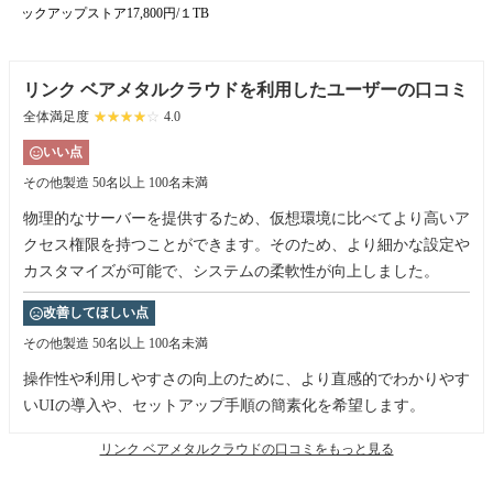
ックアップストア17,800円/１TB
リンク ベアメタルクラウドを利用したユーザーの口コミ
全体満足度
☆☆☆☆☆
★★★★★
4.0
いい点
その他製造
50名以上 100名未満
物理的なサーバーを提供するため、仮想環境に比べてより高いア
クセス権限を持つことができます。そのため、より細かな設定や
カスタマイズが可能で、システムの柔軟性が向上しました。
改善してほしい点
その他製造
50名以上 100名未満
操作性や利用しやすさの向上のために、より直感的でわかりやす
いUIの導入や、セットアップ手順の簡素化を希望します。
リンク ベアメタルクラウドの口コミをもっと見る