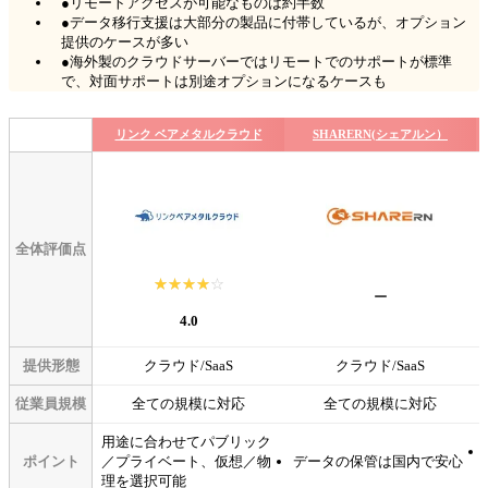
●リモートアクセスが可能なものは約半数
●データ移行支援は大部分の製品に付帯しているが、オプション
提供のケースが多い
●海外製のクラウドサーバーではリモートでのサポートが標準
で、対面サポートは別途オプションになるケースも
リンク ベアメタルクラウド
SHARERN(シェアルン）
全体評価点
☆☆☆☆☆
★★★★★
ー
4.0
提供形態
クラウド/SaaS
クラウド/SaaS
従業員規模
全ての規模に対応
全ての規模に対応
用途に合わせてパブリック
ポイント
／プライベート、仮想／物
データの保管は国内で安心
理を選択可能