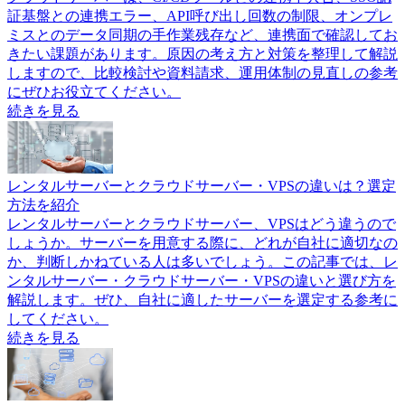
証基盤との連携エラー、API呼び出し回数の制限、オンプレ
ミスとのデータ同期の手作業残存など、連携面で確認してお
きたい課題があります。原因の考え方と対策を整理して解説
しますので、比較検討や資料請求、運用体制の見直しの参考
にぜひお役立てください。
続きを見る
レンタルサーバーとクラウドサーバー・VPSの違いは？選定
方法を紹介
レンタルサーバーとクラウドサーバー、VPSはどう違うので
しょうか。サーバーを用意する際に、どれが自社に適切なの
か、判断しかねている人は多いでしょう。この記事では、レ
ンタルサーバー・クラウドサーバー・VPSの違いと選び方を
解説します。ぜひ、自社に適したサーバーを選定する参考に
してください。
続きを見る