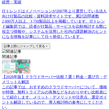
経歴・実績
ITトレンドはイノベーションが2007年より運営している法人
向けIT製品の比較・資料請求サイトです。累計訪問者数
2,000万人以上、3,750製品以上を掲載しています。ITトレン
ド編集部では、読者がIT製品・サービスを比較検討する際に
役立つ情報や、システムを活用した社内の課題解決のヒント
になる情報を記事にして日々発信しています。
記事上部にジャンプして戻る＞
関連記事
【2026年版】クラウドサーバー比較７選！料金・選び方・デ
メリットも解説
この記事では、おすすめのクラウドサーバーについて、価格
や特徴、無料トライアルの有無などをわかりやすい比較表に
して紹介します。メリット・デメリットや注意点、選定ポイ
ントも解説しているので、導入検討時の参考にしてくださ
い。