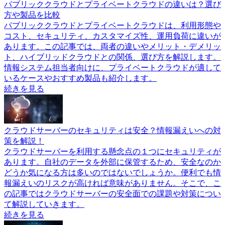
パブリッククラウドとプライベートクラウドの違いは？選び
方や製品を比較
パブリッククラウドとプライベートクラウドは、利用形態や
コスト、セキュリティ、カスタマイズ性、運用負荷に違いが
あります。この記事では、両者の違いやメリット・デメリッ
ト、ハイブリッドクラウドとの関係、選び方を解説します。
情報システム担当者向けに、プライベートクラウドが適して
いるケースやおすすめ製品も紹介します。
続きを見る
クラウドサーバーのセキュリティは安全？情報漏えいへの対
策を解説！
クラウドサーバーを利用する懸念点の１つにセキュリティが
あります。自社のデータを外部に保管するため、安全なのか
どうか気になる方は多いのではないでしょうか。便利でも情
報漏えいのリスクが高ければ意味がありません。そこで、こ
の記事ではクラウドサーバーの安全面での課題や対策につい
て解説していきます。
続きを見る