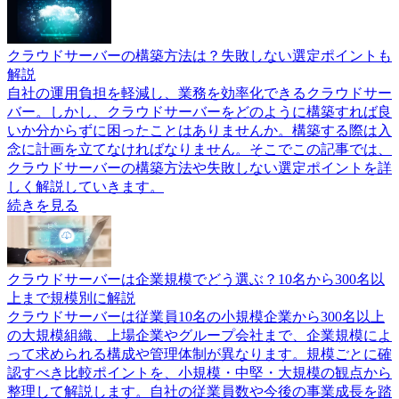
クラウドサーバーの構築方法は？失敗しない選定ポイントも
解説
自社の運用負担を軽減し、業務を効率化できるクラウドサー
バー。しかし、クラウドサーバーをどのように構築すれば良
いか分からずに困ったことはありませんか。構築する際は入
念に計画を立てなければなりません。そこでこの記事では、
クラウドサーバーの構築方法や失敗しない選定ポイントを詳
しく解説していきます。
続きを見る
クラウドサーバーは企業規模でどう選ぶ？10名から300名以
上まで規模別に解説
クラウドサーバーは従業員10名の小規模企業から300名以上
の大規模組織、上場企業やグループ会社まで、企業規模によ
って求められる構成や管理体制が異なります。規模ごとに確
認すべき比較ポイントを、小規模・中堅・大規模の観点から
整理して解説します。自社の従業員数や今後の事業成長を踏