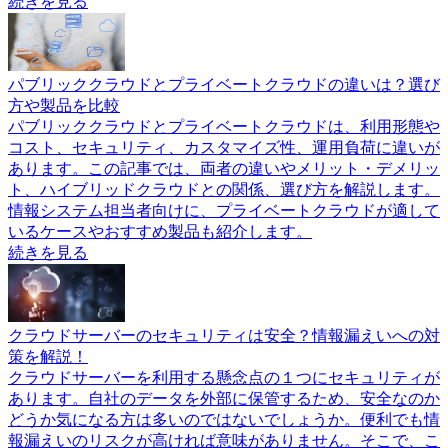
続きを見る
パブリッククラウドとプライベートクラウドの違いは？選び
方や製品を比較
パブリッククラウドとプライベートクラウドは、利用形態や
コスト、セキュリティ、カスタマイズ性、運用負荷に違いが
あります。この記事では、両者の違いやメリット・デメリッ
ト、ハイブリッドクラウドとの関係、選び方を解説します。
情報システム担当者向けに、プライベートクラウドが適して
いるケースやおすすめ製品も紹介します。
続きを見る
クラウドサーバーのセキュリティは安全？情報漏えいへの対
策を解説！
クラウドサーバーを利用する懸念点の１つにセキュリティが
あります。自社のデータを外部に保管するため、安全なのか
どうか気になる方は多いのではないでしょうか。便利でも情
報漏えいのリスクが高ければ意味がありません。そこで、こ