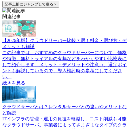
記事上部にジャンプして戻る＞
関連記事
【2026年版】クラウドサーバー比較７選！料金・選び方・デ
メリットも解説
この記事では、おすすめのクラウドサーバーについて、価格
や特徴、無料トライアルの有無などをわかりやすい比較表に
して紹介します。メリット・デメリットや注意点、選定ポイ
ントも解説しているので、導入検討時の参考にしてくださ
い。
続きを見る
クラウドサーバとは？レンタルサーバとの違いやメリットな
ど解説
ITインフラの管理・運用の負担を軽減し、コスト削減も可能
なクラウドサーバ。事業者によってさまざまなタイプのクラ