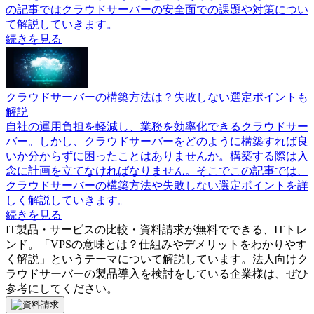
の記事ではクラウドサーバーの安全面での課題や対策につい
て解説していきます。
続きを見る
クラウドサーバーの構築方法は？失敗しない選定ポイントも
解説
自社の運用負担を軽減し、業務を効率化できるクラウドサー
バー。しかし、クラウドサーバーをどのように構築すれば良
いか分からずに困ったことはありませんか。構築する際は入
念に計画を立てなければなりません。そこでこの記事では、
クラウドサーバーの構築方法や失敗しない選定ポイントを詳
しく解説していきます。
続きを見る
IT製品・サービスの比較・資料請求が無料でできる、ITトレ
ンド。「
VPSの意味とは？仕組みやデメリットをわかりやす
く解説
」というテーマについて解説しています。
法人向けク
ラウドサーバー
の製品導入を検討をしている企業様は、ぜひ
参考にしてください。