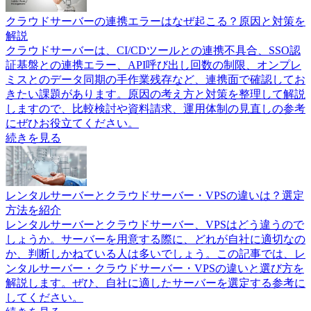
クラウドサーバーの連携エラーはなぜ起こる？原因と対策を
解説
クラウドサーバーは、CI/CDツールとの連携不具合、SSO認
証基盤との連携エラー、API呼び出し回数の制限、オンプレ
ミスとのデータ同期の手作業残存など、連携面で確認してお
きたい課題があります。原因の考え方と対策を整理して解説
しますので、比較検討や資料請求、運用体制の見直しの参考
にぜひお役立てください。
続きを見る
レンタルサーバーとクラウドサーバー・VPSの違いは？選定
方法を紹介
レンタルサーバーとクラウドサーバー、VPSはどう違うので
しょうか。サーバーを用意する際に、どれが自社に適切なの
か、判断しかねている人は多いでしょう。この記事では、レ
ンタルサーバー・クラウドサーバー・VPSの違いと選び方を
解説します。ぜひ、自社に適したサーバーを選定する参考に
してください。