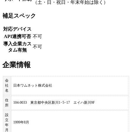
（土・日・祝日・年末年始は除く）
補足スペック
対応デバイス
API連携可否
不可
導入企業カス
不可
タム有無
企業情報
会
社
日本ワムネット株式会社
名
住
104-0033 東京都中央区新川1−5−17 エイハ新川9F
所
設
立
1999年8月
年
月