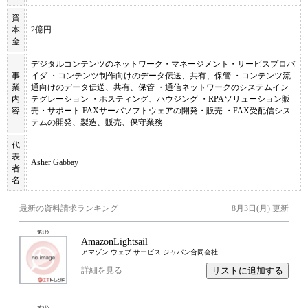
資
本
2億円
金
デジタルコンテンツのネットワーク・マネージメント・サービスプロバ
事
イダ ・コンテンツ制作向けのデータ伝送、共有、保管 ・コンテンツ流
業
通向けのデータ伝送、共有、保管 ・通信ネットワークのシステムイン
内
テグレーション ・ホスティング、ハウジング ・RPAソリューション販
容
売・サポート FAXサーバソフトウェアの開発・販売 ・FAX受配信シス
テムの開発、製造、販売、保守業務
代
表
Asher Gabbay
者
名
最新の資料請求ランキング
8月3日(月)
更新
第
1
位
AmazonLightsail
アマゾン ウェブ サービス ジャパン合同会社
リストに追加する
詳細を見る
第
2
位