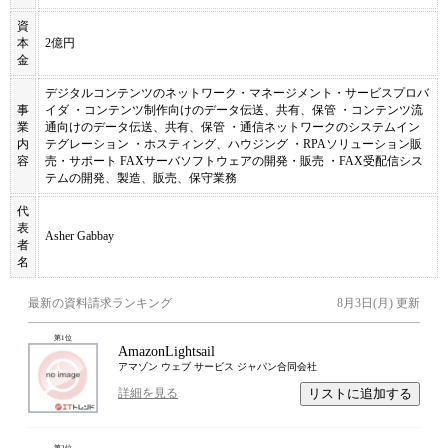
資
本
2億円
金
デジタルコンテンツのネットワーク・マネージメント・サービスプロバ
事
イダ ・コンテンツ制作向けのデータ伝送、共有、保管 ・コンテンツ流
業
通向けのデータ伝送、共有、保管 ・通信ネットワークのシステムイン
内
テグレーション ・ホスティング、ハウジング ・RPAソリューション販
容
売・サポート FAXサーバソフトウェアの開発・販売 ・FAX受配信シス
テムの開発、製造、販売、保守業務
代
表
Asher Gabbay
者
名
最新の資料請求ランキング
8月3日(月)
更新
第
1
位
AmazonLightsail
アマゾン ウェブ サービス ジャパン合同会社
リストに追加する
詳細を見る
第
2
位