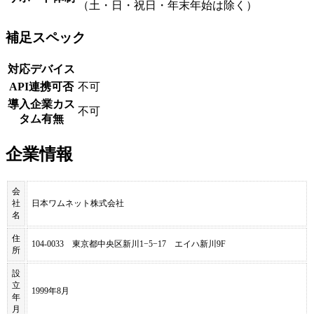
（土・日・祝日・年末年始は除く）
補足スペック
対応デバイス
API連携可否
不可
導入企業カス
不可
タム有無
企業情報
会
社
日本ワムネット株式会社
名
住
104-0033 東京都中央区新川1−5−17 エイハ新川9F
所
設
立
1999年8月
年
月