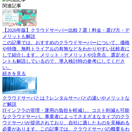
関連記事
【2026年版】クラウドサーバー比較７選！料金・選び方・デ
メリットも解説
この記事では、おすすめのクラウドサーバーについて、価格
や特徴、無料トライアルの有無などをわかりやすい比較表に
して紹介します。メリット・デメリットや注意点、選定ポイ
ントも解説しているので、導入検討時の参考にしてくださ
い。
続きを見る
クラウドサーバとは？レンタルサーバとの違いやメリットな
ど解説
ITインフラの管理・運用の負担を軽減し、コスト削減も可能
なクラウドサーバ。事業者によってさまざまなタイプのクラ
ウドサーバが提供されており、自社に適したものを見極める
必要があります。この記事では、クラウドサーバの概要をわ