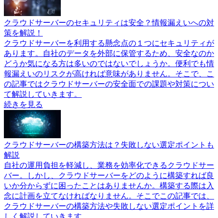
クラウドサーバーのセキュリティは安全？情報漏えいへの対
策を解説！
クラウドサーバーを利用する懸念点の１つにセキュリティが
あります。自社のデータを外部に保管するため、安全なのか
どうか気になる方は多いのではないでしょうか。便利でも情
報漏えいのリスクが高ければ意味がありません。そこで、こ
の記事ではクラウドサーバーの安全面での課題や対策につい
て解説していきます。
続きを見る
クラウドサーバーの構築方法は？失敗しない選定ポイントも
解説
自社の運用負担を軽減し、業務を効率化できるクラウドサー
バー。しかし、クラウドサーバーをどのように構築すれば良
いか分からずに困ったことはありませんか。構築する際は入
念に計画を立てなければなりません。そこでこの記事では、
クラウドサーバーの構築方法や失敗しない選定ポイントを詳
しく解説していきます。