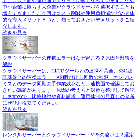
て、コスト面や運用面でメリットが多くなっています。今や
中小企業に限らず大企業がクラウドサーバを選択することも
増えてきました。今回はコスト削減や運用負担減などの具体
的な導入メリット５つと、知っておきたいデメリットをご紹
介します。
続きを見る
クラウドサーバーの連携エラーはなぜ起こる？原因と対策を
解説
クラウドサーバーは、CI/CDツールとの連携不具合、SSO認
証基盤との連携エラー、API呼び出し回数の制限、オンプレ
ミスとのデータ同期の手作業残存など、連携面で確認してお
きたい課題があります。原因の考え方と対策を整理して解説
しますので、比較検討や資料請求、運用体制の見直しの参考
にぜひお役立てください。
続きを見る
レンタルサーバーとクラウドサーバー・VPSの違いは？選定