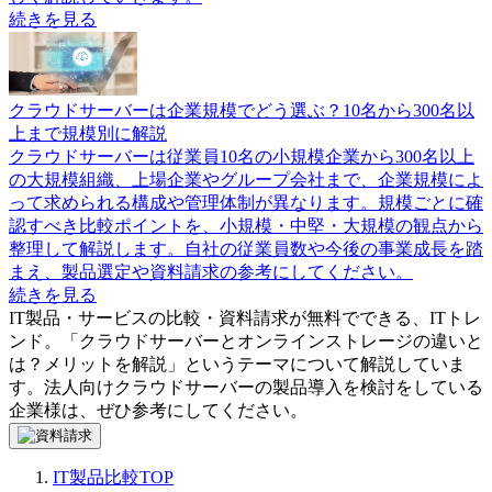
続きを見る
クラウドサーバーは企業規模でどう選ぶ？10名から300名以
上まで規模別に解説
クラウドサーバーは従業員10名の小規模企業から300名以上
の大規模組織、上場企業やグループ会社まで、企業規模によ
って求められる構成や管理体制が異なります。規模ごとに確
認すべき比較ポイントを、小規模・中堅・大規模の観点から
整理して解説します。自社の従業員数や今後の事業成長を踏
まえ、製品選定や資料請求の参考にしてください。
続きを見る
IT製品・サービスの比較・資料請求が無料でできる、ITトレ
ンド。「
クラウドサーバーとオンラインストレージの違いと
は？メリットを解説
」というテーマについて解説していま
す。
法人向けクラウドサーバー
の製品導入を検討をしている
企業様は、ぜひ参考にしてください。
IT製品比較TOP