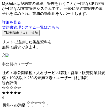
MyQuickは契約書の締結、管理を行うことが可能なGPT連携
が可能なAI文書管理システムです。 手軽に契約書管理の電
子化を進められ、業務の効率化をサポートします。
詳細を見る
契約書管理システム
一覧はこちら
資料請求リストに追加
リストに追加した製品資料を
無料で請求できます。
非公開のユーザー
社名
：
非公開
業種
：
人材サービス
職種
：
営業・販売
従業員規
模
：
100名以上 250名未満
立場
：
ユーザー（利用者）
総合評価
☆☆☆☆☆
★★★★★
4
☆☆☆☆☆
機能への満足
4