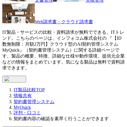
文書管理
見積管理
Web請求書・クラウド請求書
IT製品・サービスの比較・資料請求が無料でできる、ITトレ
ンド。こちらのページは、
インフォコム株式会社
の 『
【ID
数無制限：月額2万円】クラウド型のAI契約管理システム
MyQuick
』（
契約書管理システム
）に関する詳細ページで
す。製品の概要、特徴、詳細な仕様や動作環境、提供元企業
などの情報をまとめています。気になる製品は無料で資料請
求できます。
IT製品比較TOP
情報共有
契約書管理システム
MyQuick
評判・口コミ
契約書内容の確認を素早く行うことができます