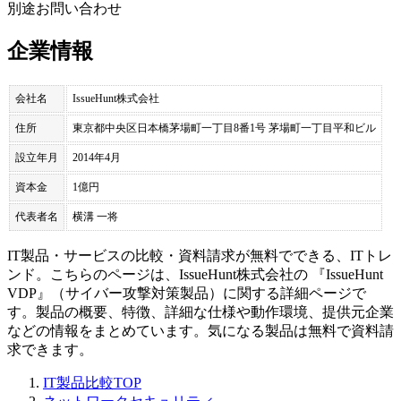
別途お問い合わせ
企業情報
会社名
IssueHunt株式会社
住所
東京都中央区日本橋茅場町一丁目8番1号 茅場町一丁目平和ビル
設立年月
2014年4月
資本金
1億円
代表者名
横溝 一将
IT製品・サービスの比較・資料請求が無料でできる、ITトレ
ンド。こちらのページは、
IssueHunt株式会社
の 『
IssueHunt
VDP
』（
サイバー攻撃対策製品
）に関する詳細ページで
す。製品の概要、特徴、詳細な仕様や動作環境、提供元企業
などの情報をまとめています。気になる製品は無料で資料請
求できます。
IT製品比較TOP