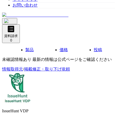
お問い合わせ
資料請求
0
製品
価格
投稿
未確認情報あり 最新の情報は公式ページをご確認ください
情報取得元
/
掲載修正・取り下げ依頼
IssueHunt VDP