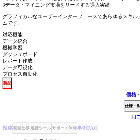
3
データ・マイニング市場をリードする導入実績
グラフィカルなユーザーインターフェースであらゆるスキル
ムです。
対応機能
データ統合
機械学習
ダッシュボード
レポート作成
データ可視化
プロセス自動化
製品
価格
仕様・
口
投稿
事例
FAQ
画面仕様
連携ツール
サポート体制