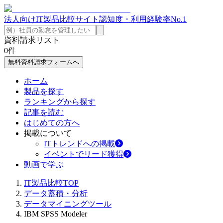
法人向けIT製品比較サイト
認知度・利用経験率No.1
資料請求リスト
0
件
無料資料請求フォームへ
ホーム
製品を探す
ランキングから探す
記事を読む
はじめての方へ
掲載について
ITトレンドへの掲載
イベントでリード獲得
動画で学ぶ
IT製品比較TOP
データ蓄積・分析
データマイニングツール
IBM SPSS Modeler