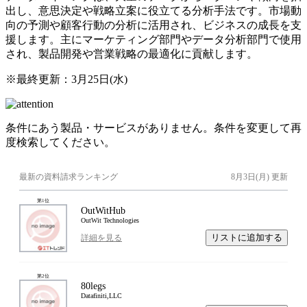
出し、意思決定や戦略立案に役立てる分析手法です。市場動
向の予測や顧客行動の分析に活用され、ビジネスの成長を支
援します。主にマーケティング部門やデータ分析部門で使用
され、製品開発や営業戦略の最適化に貢献します。
※最終更新：
3月25日(水)
条件にあう製品・サービスがありません。条件を変更して再
度検索してください。
最新の資料請求ランキング
8月3日(月)
更新
第
1
位
OutWitHub
OutWit Technologies
リストに追加する
詳細を見る
第
2
位
80legs
Datafiniti,LLC