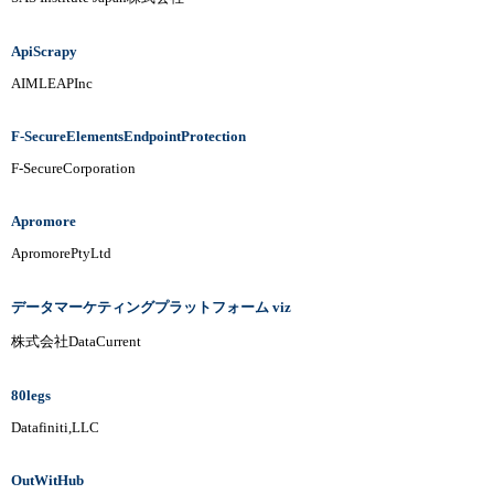
ApiScrapy
AIMLEAPInc
F-SecureElementsEndpointProtection
F-SecureCorporation
Apromore
ApromorePtyLtd
データマーケティングプラットフォーム viz
株式会社DataCurrent
80legs
Datafiniti,LLC
OutWitHub