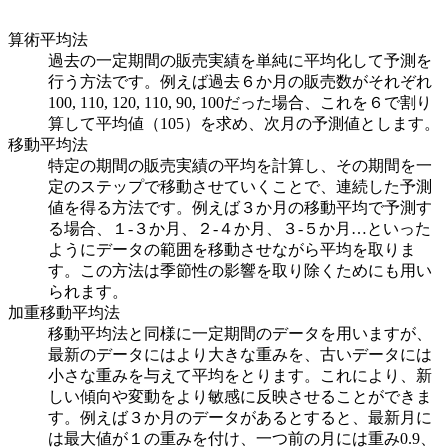
算術平均法
過去の一定期間の販売実績を単純に平均化して予測を
行う方法です。例えば過去６か月の販売数がそれぞれ
100, 110, 120, 110, 90, 100だった場合、これを６で割り
算して平均値（105）を求め、次月の予測値とします。
移動平均法
特定の期間の販売実績の平均を計算し、その期間を一
定のステップで移動させていくことで、連続した予測
値を得る方法です。例えば３か月の移動平均で予測す
る場合、１-３か月、２-４か月、３-５か月…といった
ようにデータの範囲を移動させながら平均を取りま
す。この方法は季節性の影響を取り除くためにも用い
られます。
加重移動平均法
移動平均法と同様に一定期間のデータを用いますが、
最新のデータにはより大きな重みを、古いデータには
小さな重みを与えて平均をとります。これにより、新
しい傾向や変動をより敏感に反映させることができま
す。例えば３か月のデータがあるとすると、最新月に
は最大値が１の重みを付け、一つ前の月には重み0.9、