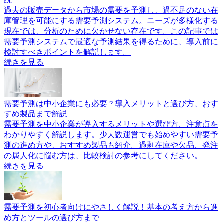
過去の販売データから市場の需要を予測し、過不足のない在
庫管理を可能にする需要予測システム。ニーズが多様化する
現在では、分析のために欠かせない存在です。この記事では
需要予測システムで最適な予測結果を得るために、導入前に
検討すべきポイントを解説します。
続きを見る
需要予測は中小企業にも必要？導入メリットと選び方、おす
すめ製品まで解説
需要予測を中小企業が導入するメリットや選び方、注意点を
わかりやすく解説します。少人数運営でも始めやすい需要予
測の進め方や、おすすめ製品も紹介。過剰在庫や欠品、発注
の属人化に悩む方は、比較検討の参考にしてください。
続きを見る
需要予測を初心者向けにやさしく解説！基本の考え方から進
め方とツールの選び方まで