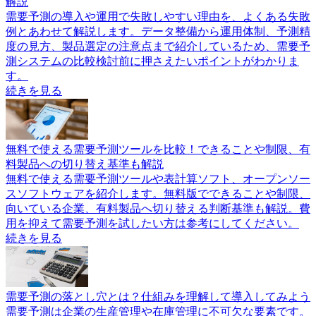
解説
需要予測の導入や運用で失敗しやすい理由を、よくある失敗
例とあわせて解説します。データ整備から運用体制、予測精
度の見方、製品選定の注意点まで紹介しているため、需要予
測システムの比較検討前に押さえたいポイントがわかりま
す。
続きを見る
無料で使える需要予測ツールを比較！できることや制限、有
料製品への切り替え基準も解説
無料で使える需要予測ツールや表計算ソフト、オープンソー
スソフトウェアを紹介します。無料版でできることや制限、
向いている企業、有料製品へ切り替える判断基準も解説。費
用を抑えて需要予測を試したい方は参考にしてください。
続きを見る
需要予測の落とし穴とは？仕組みを理解して導入してみよう
需要予測は企業の生産管理や在庫管理に不可欠な要素です。