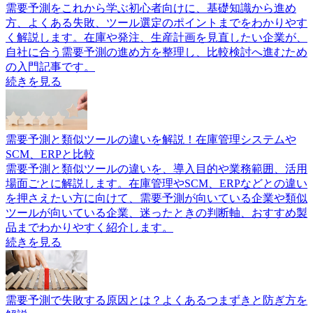
需要予測をこれから学ぶ初心者向けに、基礎知識から進め
方、よくある失敗、ツール選定のポイントまでをわかりやす
く解説します。在庫や発注、生産計画を見直したい企業が、
自社に合う需要予測の進め方を整理し、比較検討へ進むため
の入門記事です。
続きを見る
需要予測と類似ツールの違いを解説！在庫管理システムや
SCM、ERPと比較
需要予測と類似ツールの違いを、導入目的や業務範囲、活用
場面ごとに解説します。在庫管理やSCM、ERPなどとの違い
を押さえたい方に向けて、需要予測が向いている企業や類似
ツールが向いている企業、迷ったときの判断軸、おすすめ製
品までわかりやすく紹介します。
続きを見る
需要予測で失敗する原因とは？よくあるつまずきと防ぎ方を