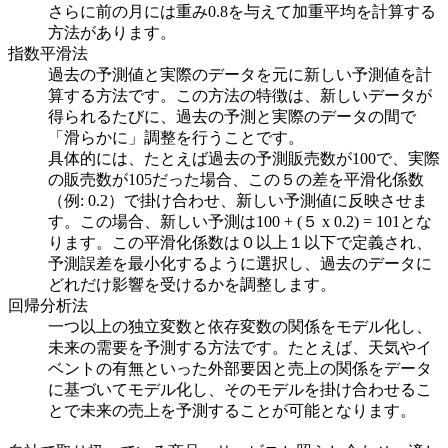
さらに前の月には重み0.8を与えて加重平均を計算する
方法があります。
指数平滑法
過去の予測値と実際のデータを元に新しい予測値を計
算する方法です。この方法の特徴は、新しいデータが
得られるたびに、過去の予測と実際のデータの間で
「滑らかに」調整を行うことです。
具体的には、たとえば過去の予測販売数が100で、実際
の販売数が105だった場合、この５の差を平滑化係数
（例: 0.2）で掛け合わせ、新しい予測値に反映させま
す。この場合、新しい予測は100 + (５ x 0.2) = 101とな
ります。この平滑化係数は０以上１以下で定義され、
予測誤差を最小化するように選択し、過去のデータに
どれだけ影響を受けるかを調整します。
回帰分析法
一つ以上の独立変数と依存変数の関係をモデル化し、
未来の需要を予測する方法です。たとえば、天気やイ
ベントの有無といった外部要因と売上の関係をデータ
に基づいてモデル化し、そのモデルを掛け合わせるこ
とで未来の売上を予測することが可能となります。