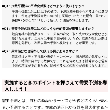
■Q3：指数平滑法の平滑化係数はどのように使いますか？
平滑化係数は0以上1以下の値で、予測誤差を最小化するように選び
ます。例えば予測販売数100に対し実績が105だった場合、差の5に
係数0.2を掛けて101という新しい予測値を算出します。
■Q4：需要予測の誤差にはどのような外的要因が影響しますか？
競合他社の新商品リリース、天候の変化、取引先の状況変化などが
挙げられます。これらは事前予測が難しいため、誤差が生じた際は
原因を分析し、次回以降の予測へ反映することが重要です。
■Q5：異常値はなぜ除外して扱う必要がありますか？
異常値はメディア掲載や販促キャンペーン、国内経済の急変などに
より一時的に発生する数値です。これを含めたまま計算すると需要
予測の精度が下がるため、除外するなどの対応が必要になります。
実施するときのポイントを押さえて需要予測を導
入しよう！
需要予測とは、自社の商品やサービスが今後どのくらい売れ
るか予測することです。在庫の適正化や収益を最大化するた