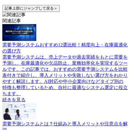
記事上部にジャンプして戻る＞
関連記事
需要予測システムおすすめ12選比較！精度向上・在庫最適化
の選び方
需要予測システムは、売上データや過去実績をもとに需要を
予測し、在庫最適化や欠品防止、業務効率化を実現するツー
ルです。この記事では、おすすめの需要予測システムを比較
表付きで紹介し、導入メリットや失敗しない選び方をわかり
やすく解説します。AI対応や中小企業向けなどタイプ別の
特徴も整理しているため、自社に最適なシステム選定に役立
ちます。
続きを見る
需要予測システムとは？仕組みと導入メリットや注意点を解
説