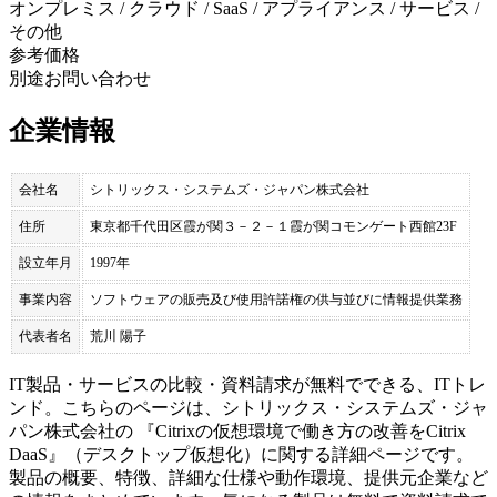
オンプレミス / クラウド / SaaS / アプライアンス / サービス /
その他
参考価格
別途お問い合わせ
企業情報
会社名
シトリックス・システムズ・ジャパン株式会社
住所
東京都千代田区霞が関３－２－１霞が関コモンゲート西館23F
設立年月
1997年
事業内容
ソフトウェアの販売及び使用許諾権の供与並びに情報提供業務
代表者名
荒川 陽子
IT製品・サービスの比較・資料請求が無料でできる、ITトレ
ンド。こちらのページは、
シトリックス・システムズ・ジャ
パン株式会社
の 『
Citrixの仮想環境で働き方の改善を
Citrix
DaaS
』（
デスクトップ仮想化
）に関する詳細ページです。
製品の概要、特徴、詳細な仕様や動作環境、提供元企業など