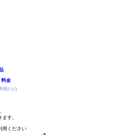
品
・料金
事例
FAQ
、
きます。
利用ください