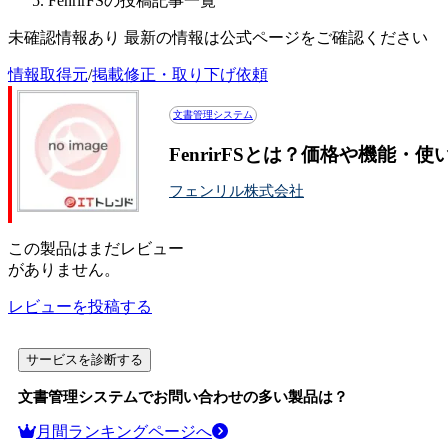
FenrirFSの投稿記事一覧
未確認情報あり 最新の情報は公式ページをご確認ください
情報取得元
/
掲載修正・取り下げ依頼
文書管理システム
FenrirFSとは？価格や機能・
フェンリル株式会社
この
製品
はまだレビュー
がありません。
レビューを投稿する
サービスを診断する
文書管理システム
でお問い合わせの多い製品は？
月間ランキングページへ