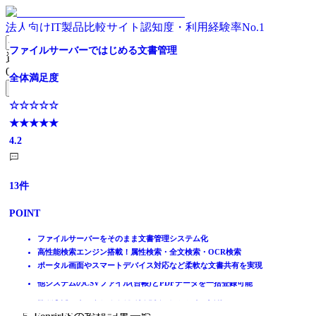
法人向けIT製品比較サイト
認知度・利用経験率No.1
社内wikiでナレッジ共有・文書管理
散在する文書をAI検索とAIチャットでナレッジ化
帳票の出力・保管・送受信に対応
大企業向け業務デジタル化クラウド
社内文書の品質を高め、生成AIで活かす。文書管理
価値ある時間をもっと自由に！法人向け国産オンラインス
AI活用！GPT連携で入力の手間を大幅減。確実な情報統制
ファイルサーバーではじめる文書管理
資料請求リスト
トレージ
を実現。
0
件
全体満足度
全体満足度
全体満足度
全体満足度
全体満足度
全体満足度
無料資料請求フォームへ
全体満足度
全体満足度
☆☆☆☆☆
☆☆☆☆☆
☆☆☆☆☆
☆☆☆☆☆
☆☆☆☆☆
☆☆☆☆☆
ホーム
★★★★★
★★★★★
★★★★★
★★★★★
★★★★★
☆☆☆☆☆
☆☆☆☆☆
★★★★★
製品を探す
4.4
4.6
4
3.9
3.8
★★★★★
★★★★★
4.2
ランキングから探す
3.7
4.3
記事を読む
はじめての方へ
297
57
39
36
33
13
件
件
件
件
件
件
掲載について
ITトレンドへの掲載
23
17
件
件
POINT
POINT
POINT
POINT
POINT
POINT
イベントでリード獲得
POINT
POINT
動画で学ぶ
社内のナレッジ情報を蓄積・共有するツール
AI検索とAIチャットで、社内のナレッジを素早く的確に引き出す
累積導入38,000社以上、国内シェアNo.1の帳票ソフトウェア
ノーコードで業務部門でも開発できます
契約書やISO、電帳法など幅広いドキュメントの管理に対応
ファイルサーバーをそのまま文書管理システム化
豊富なAI機能（チャットボット・マニュアル作成・要約・校正等)
文書のナレッジ整備から共有・管理まで一元的にサポート
様々な上位システムと連携、社内に散在する帳票システムの統一
豊富な標準機能で幅広い業務をデジタル化できます
AI-OCR対応でデータ入力不要。手書きOCR検索にも対応。
高性能検索エンジン搭載！属性検索・全文検索・OCR検索
簡単＆分かりやすい操作で社内や取引先とのファイル共有を効率
GPT連携が可能で、AIを活用して入力の手間を大幅減
IT製品比較TOP
大手・金融機関も導入。実績と安心のセキュリティ
専任チームが導入から運用まで伴走。AIがナレッジ作成も支援
化
大企業ならではの複雑なワークフロー/権限制御に対応できます
AI-Chatで生成AI検索。ほしい社内情報を対話形式で簡単に探せ
ポータル画面やスマートデバイス対応など柔軟な文書共有を実現
化
文書保存時に独自ルール設定可能。高度な情報管理を実現
情報共有
オンプレミス・クラウド対応・電子帳簿保存法も対応
る
より速く、より簡単に必要なファイルをわかりやすく文書管理
他システムのCSVファイル(台帳)とPDFデータを一括登録可能
文書管理システム
徹底したセキュリティ環境で安心安全にファイル共有
FenrirFS