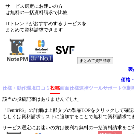
サービス選定にお迷いの方
は無料の一括資料請求で比較！
ITトレンドがおすすめするサービスを
まとめて資料請求できます
まとめて資料請求
製
価格
仕様・動作環境
口コミ
投稿
画面仕様
連携ツール
サポート体制
該当の投稿記事はありませんでした
「
FenrirFS
」の詳細は上部タブの製品TOPをクリックして確認
もしくは資料請求リストに追加することで無料で資料請求で
サービス選定にお迷いの方は便利な無料の一括資料請求をご