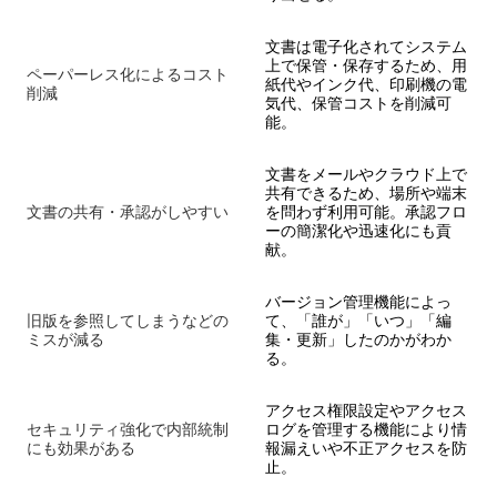
文書は電子化されてシステム
上で保管・保存するため、用
ペーパーレス化によるコスト
紙代やインク代、印刷機の電
削減
気代、保管コストを削減可
能。
文書をメールやクラウド上で
共有できるため、場所や端末
文書の共有・承認がしやすい
を問わず利用可能。承認フロ
ーの簡潔化や迅速化にも貢
献。
バージョン管理機能によっ
旧版を参照してしまうなどの
て、「誰が」「いつ」「編
ミスが減る
集・更新」したのかがわか
る。
アクセス権限設定やアクセス
セキュリティ強化で内部統制
ログを管理する機能により情
にも効果がある
報漏えいや不正アクセスを防
止。