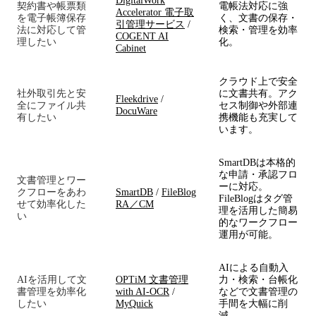
DigitalWork
契約書や帳票類
電帳法対応に強
Accelerator 電子取
を電子帳簿保存
く、文書の保存・
引管理サービス
/
法に対応して管
検索・管理を効率
COGENT AI
理したい
化。
Cabinet
クラウド上で安全
社外取引先と安
に文書共有。アク
Fleekdrive
/
全にファイル共
セス制御や外部連
DocuWare
有したい
携機能も充実して
います。
SmartDBは本格的
な申請・承認フロ
文書管理とワー
ーに対応。
クフローをあわ
SmartDB
/
FileBlog
FileBlogはタグ管
せて効率化した
RA／CM
理を活用した簡易
い
的なワークフロー
運用が可能。
AIによる自動入
AIを活用して文
OPTiM 文書管理
力・検索・台帳化
書管理を効率化
with AI-OCR
/
などで文書管理の
したい
MyQuick
手間を大幅に削
減。