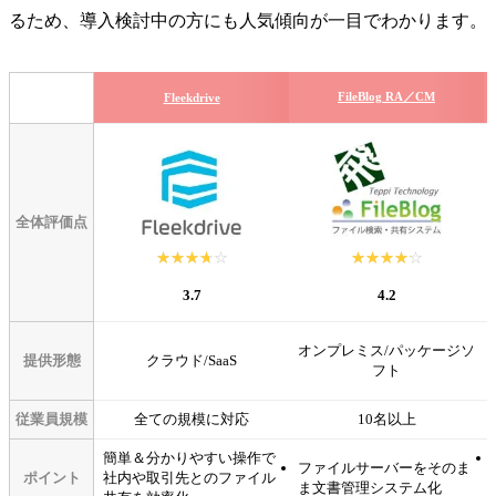
るため、導入検討中の方にも人気傾向が一目でわかります。
FileBlog RA／CM
Fleekdrive
全体評価点
☆☆☆☆☆
★★★★★
☆☆☆☆☆
★★★★★
3.7
4.2
オンプレミス/パッケージソ
提供形態
クラウド/SaaS
フト
従業員規模
全ての規模に対応
10名以上
簡単＆分かりやすい操作で
ファイルサーバーをそのま
ポイント
社内や取引先とのファイル
ま文書管理システム化