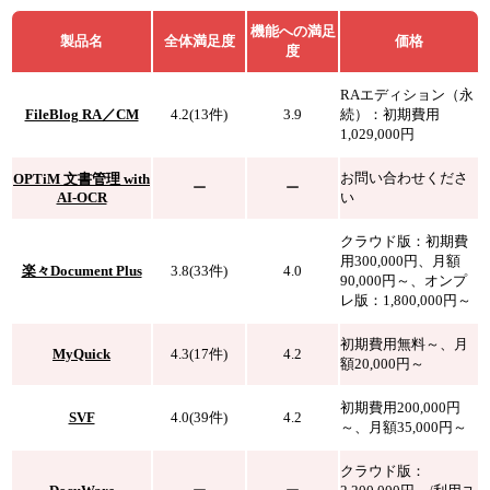
機能への満足
製品名
全体満足度
価格
度
RAエディション（永
FileBlog RA／CM
4.2(13件)
3.9
続）：初期費用
1,029,000円
お問い合わせくださ
OPTiM 文書管理 with
ー
ー
AI-OCR
い
クラウド版：初期費
用300,000円、月額
楽々Document Plus
3.8(33件)
4.0
90,000円～、オンプ
レ版：1,800,000円～
初期費用無料～、月
MyQuick
4.3(17件)
4.2
額20,000円～
初期費用200,000円
SVF
4.0(39件)
4.2
～、月額35,000円～
クラウド版：