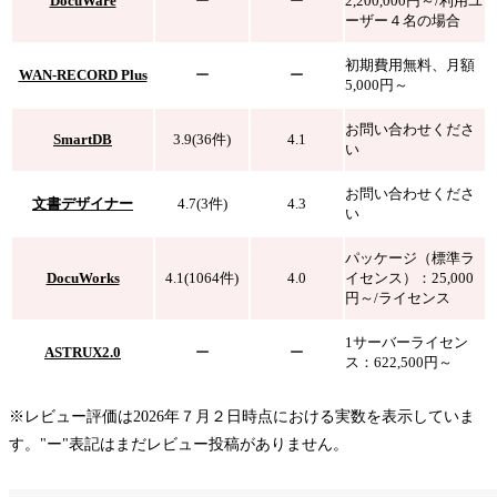
DocuWare
ー
ー
2,200,000円～/利用ユ
ーザー４名の場合
初期費用無料、月額
WAN-RECORD Plus
ー
ー
5,000円～
お問い合わせくださ
SmartDB
3.9(36件)
4.1
い
お問い合わせくださ
文書デザイナー
4.7(3件)
4.3
い
パッケージ（標準ラ
DocuWorks
4.1(1064件)
4.0
イセンス）：25,000
円～/ライセンス
1サーバーライセン
ASTRUX2.0
ー
ー
ス：622,500円～
※レビュー評価は2026年７月２日時点における実数を表示していま
す。"ー"表記はまだレビュー投稿がありません。