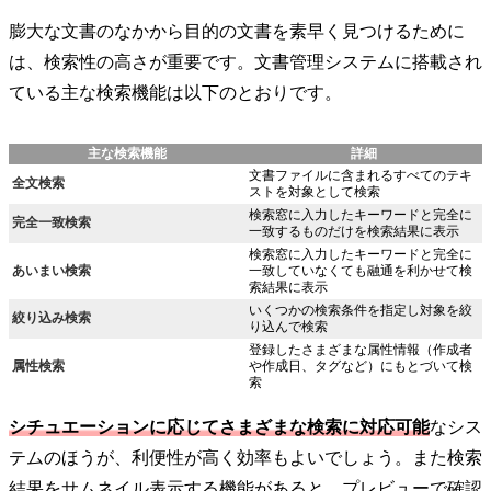
膨大な文書のなかから目的の文書を素早く見つけるために
は、検索性の高さが重要です。文書管理システムに搭載され
ている主な検索機能は以下のとおりです。
主な検索機能
詳細
文書ファイルに含まれるすべてのテキ
全文検索
ストを対象として検索
検索窓に入力したキーワードと完全に
完全一致検索
一致するものだけを検索結果に表示
検索窓に入力したキーワードと完全に
あいまい検索
一致していなくても融通を利かせて検
索結果に表示
いくつかの検索条件を指定し対象を絞
絞り込み検索
り込んで検索
登録したさまざまな属性情報（作成者
属性検索
や作成日、タグなど）にもとづいて検
索
シチュエーションに応じてさまざまな検索に対応可能
なシス
テムのほうが、利便性が高く効率もよいでしょう。また検索
結果をサムネイル表示する機能があると、プレビューで確認