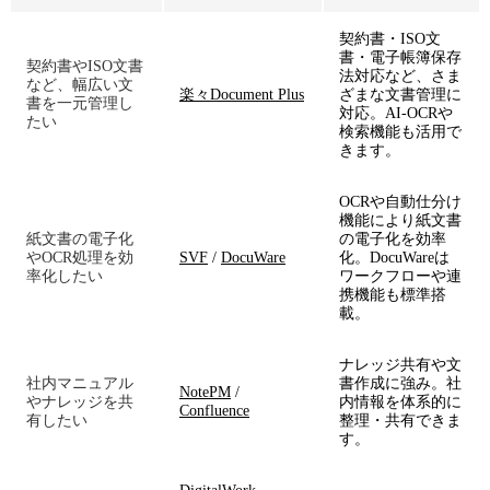
契約書・ISO文
書・電子帳簿保存
契約書やISO文書
法対応など、さま
など、幅広い文
楽々Document Plus
ざまな文書管理に
書を一元管理し
対応。AI-OCRや
たい
検索機能も活用で
きます。
OCRや自動仕分け
機能により紙文書
紙文書の電子化
の電子化を効率
やOCR処理を効
SVF
/
DocuWare
化。DocuWareは
率化したい
ワークフローや連
携機能も標準搭
載。
ナレッジ共有や文
社内マニュアル
書作成に強み。社
NotePM
/
やナレッジを共
内情報を体系的に
Confluence
有したい
整理・共有できま
す。