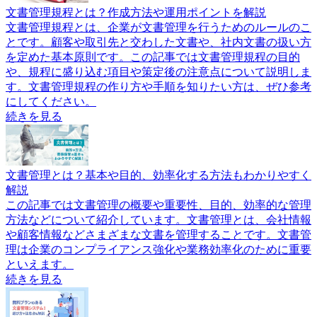
文書管理規程とは？作成方法や運用ポイントを解説
文書管理規程とは、企業が文書管理を行うためのルールのこ
とです。顧客や取引先と交わした文書や、社内文書の扱い方
を定めた基本原則です。この記事では文書管理規程の目的
や、規程に盛り込む項目や策定後の注意点について説明しま
す。文書管理規程の作り方や手順を知りたい方は、ぜひ参考
にしてください。
続きを見る
文書管理とは？基本や目的、効率化する方法もわかりやすく
解説
この記事では文書管理の概要や重要性、目的、効率的な管理
方法などについて紹介しています。文書管理とは、会社情報
や顧客情報などさまざまな文書を管理することです。文書管
理は企業のコンプライアンス強化や業務効率化のために重要
といえます。
続きを見る