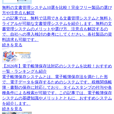
無料の文書管理システム10選を比較！完全フリー製品の選び
方や注意点も解説
この記事では、無料で活用できる文書管理システムと無料ト
ライアルが可能な文書管理システムを紹介します。無料の文
書管理システムのメリットや選び方、注意点も解説するの
で、自社への導入検討の参考にしてください。各社製品の資
料請求も可能です。
続きを見る
【2026年】電子帳簿保存法対応のシステムを比較！おすすめ
一覧・ランキングも紹介
電子帳簿保存システムとは、電子帳簿保存法を満たした形
で、電子データを保存するためのシステムです。税務関係帳
簿・書類の保存に対応しており、タイムスタンプの付与や各
種条件による検索が可能です。この記事では、電子帳簿保存
システムの基礎知識やメリットとともに、おすすめシステム
を紹介します。
続きを見る