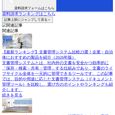
資料請求フォームはこちら
資料請求ランキングはこちら
記事上部にジャンプして戻る＞
関連記事
【最新ランキング】文書管理システム比較23選！企業・自治
体におすすめの製品を紹介（2026年版）
文書管理システムとは、社内外の文書を安全かつ効率的に
「保存・検索・共有・管理」する仕組みであり、文書のライ
フサイクル全体を一元的に管理できるツールです。この記事
では、目的や用途に応じた文書管理システム（ドキュメント
管理ツール）を比較し、選び方のポイントやランキングも紹
介します。
続きを見る