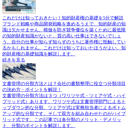
これだけは知っておきたい！知的財産権の基礎を5分で解説
ブランド戦略や商品開発戦略を進めるうえで、知的財産の知
識は欠かせません。模倣を防ぎ競争優位を築くために最低限
の知的財産知識がないと、質の高い仕事はできないでしょ
う。自分の仕事が知らず知らずのうちに著作権に抵触してい
るかもしれません。これだけは知っておいたほうがよい、知
的財産権の基礎知識を解説します。
続きを見る
文書管理の分類方法とは？会社の書類整理に役立つ分類項目
の決め方・ポイントを解説！
文書管理の分類方法は３つ（ワリツケ式・ツミアゲ式・ハイ
ブリッド式）あります。ワリツケ式は文書管理部門によるト
ップダウン的な分類、ツミアゲ式は実務担当者によるボトム
アップ的な分類です。そして双方を組み合わせたのがハイブ
リッド式です。この記事では各分類のメリット・デメリッ
ト、分類のポイントを解説します。