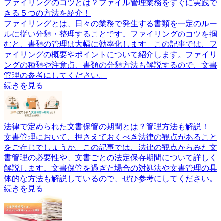
ファイリングのコツとは？ファイル管理業務をすぐに実践で
きる５つの方法を紹介！
ファイリングとは、日々の業務で発生する書類を一定のルー
ルに従い分類・整理することです。ファイリングのコツを掴
むと、書類の管理は大幅に効率化します。この記事では、フ
ァイリングの概要やポイントについて紹介します。ファイリ
ングの種類や注意点、書類の分類方法も解説するので、文書
管理の参考にしてください。
続きを見る
法律で定められた文書保管の期間とは？管理方法も解説！
文書管理において、押さえておくべき法律の観点があること
をご存じでしょうか。この記事では、法律の観点からみた文
書管理の必要性や、文書ごとの法定保存期間について詳しく
解説します。文書保管を過ぎた場合の対処法や文書管理の具
体的な方法も解説しているので、ぜひ参考にしてください。
続きを見る