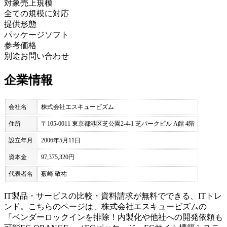
対象売上規模
全ての規模に対応
提供形態
パッケージソフト
参考価格
別途お問い合わせ
企業情報
会社名
株式会社エスキュービズム
住所
〒105-0011 東京都港区芝公園2-4-1 芝パークビル A館 4階
設立年月
2006年5月11日
資本金
97,375,320円
代表者名
薮崎 敬祐
IT製品・サービスの比較・資料請求が無料でできる、ITトレ
ンド。こちらのページは、
株式会社エスキュービズム
の
『
ベンダーロックインを排除！内製化や他社への開発依頼も