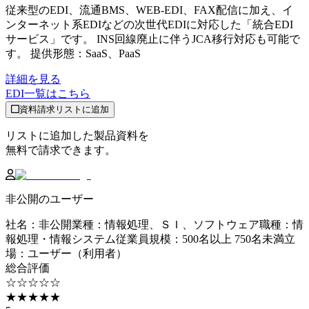
従来型のEDI、流通BMS、WEB-EDI、FAX配信に加え、イ
ンターネット系EDIなどの次世代EDIに対応した「統合EDI
サービス」です。 INS回線廃止に伴うJCA移行対応も可能で
す。 提供形態：SaaS、PaaS
詳細を見る
EDI
一覧はこちら
資料請求リストに追加
リストに追加した製品資料を
無料で請求できます。
非公開のユーザー
社名
：
非公開
業種
：
情報処理、ＳＩ、ソフトウェア
職種
：
情
報処理・情報システム
従業員規模
：
500名以上 750名未満
立
場
：
ユーザー（利用者）
総合評価
☆☆☆☆☆
★★★★★